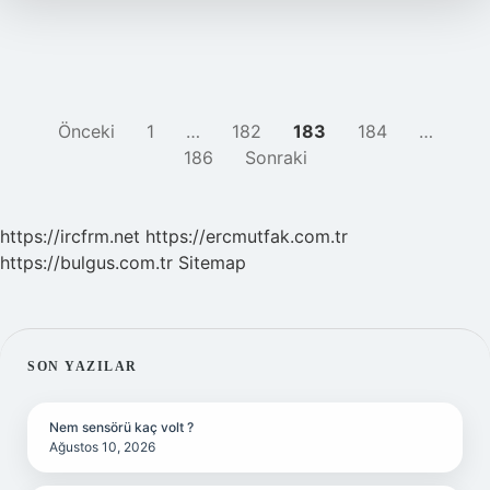
YAZI
Önceki
1
…
182
183
184
…
186
Sonraki
SAYFALAMASI
https://ircfrm.net
https://ercmutfak.com.tr
https://bulgus.com.tr
Sitemap
SIDEBAR
SON YAZILAR
Nem sensörü kaç volt ?
Ağustos 10, 2026