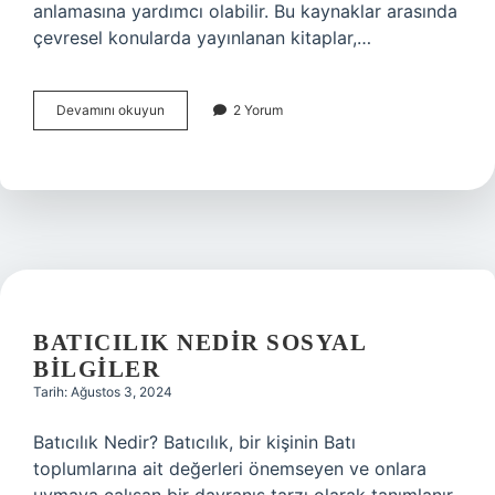
anlamasına yardımcı olabilir. Bu kaynaklar arasında
çevresel konularda yayınlanan kitaplar,…
Biyoçeşitliliğin
Devamını okuyun
2 Yorum
önemi
nedir
5
sınıf
BATICILIK NEDIR SOSYAL
BILGILER
Tarih: Ağustos 3, 2024
Batıcılık Nedir? Batıcılık, bir kişinin Batı
toplumlarına ait değerleri önemseyen ve onlara