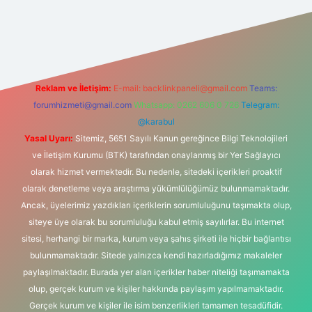
his sitesi
Reklam ve İletişim:
E-mail:
backlinkpaneli@gmail.com
Teams:
forumhizmeti@gmail.com
Whatsapp: 0262 606 0 726
Telegram:
@karabul
Yasal Uyarı:
Sitemiz, 5651 Sayılı Kanun gereğince Bilgi Teknolojileri
ve İletişim Kurumu (BTK) tarafından onaylanmış bir Yer Sağlayıcı
olarak hizmet vermektedir. Bu nedenle, sitedeki içerikleri proaktif
olarak denetleme veya araştırma yükümlülüğümüz bulunmamaktadır.
Ancak, üyelerimiz yazdıkları içeriklerin sorumluluğunu taşımakta olup,
siteye üye olarak bu sorumluluğu kabul etmiş sayılırlar. Bu internet
sitesi, herhangi bir marka, kurum veya şahıs şirketi ile hiçbir bağlantısı
bulunmamaktadır. Sitede yalnızca kendi hazırladığımız makaleler
paylaşılmaktadır. Burada yer alan içerikler haber niteliği taşımamakta
olup, gerçek kurum ve kişiler hakkında paylaşım yapılmamaktadır.
Gerçek kurum ve kişiler ile isim benzerlikleri tamamen tesadüfidir.