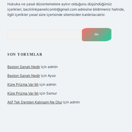
Hukuka ve yasal düzenlemelere aykırı olduğunu düşündüğünüz
içerikleri,
backlinkpanelicomtr@gmail.com
adresine bildirmeniz halinde,
ilgili içerikler yasal süre içerisinde sitemizden kaldırılacaktır.
Arama
SON YORUMLAR
Baston Sanatı Nedir
için
admin
Baston Sanatı Nedir
için
Ayaz
Küre Prizma Var Mı
için
admin
Küre Prizma Var Mı
için
Samur
Aöf Tek Dersten Kalırsam Ne Olur
için
admin