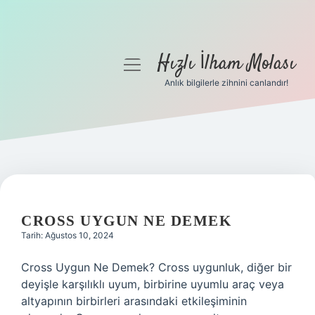
Hızlı İlham Molası
menüyü
aç
Anlık bilgilerle zihnini canlandır!
Anasayfa
Gizlilik Politikası
Yasal Uyarı
HIZLI
Hakkımızda
İLHAM
CROSS UYGUN NE DEMEK
Tarih: Ağustos 10, 2024
MOLASI
Cross Uygun Ne Demek? Cross uygunluk, diğer bir
YAZILAR
deyişle karşılıklı uyum, birbirine uyumlu araç veya
altyapının birbirleri arasındaki etkileşiminin