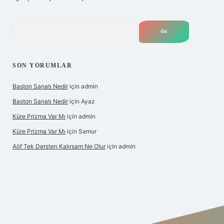
Arama
SON YORUMLAR
Baston Sanatı Nedir
için
admin
Baston Sanatı Nedir
için
Ayaz
Küre Prizma Var Mı
için
admin
Küre Prizma Var Mı
için
Samur
Aöf Tek Dersten Kalırsam Ne Olur
için
admin
s sitesi