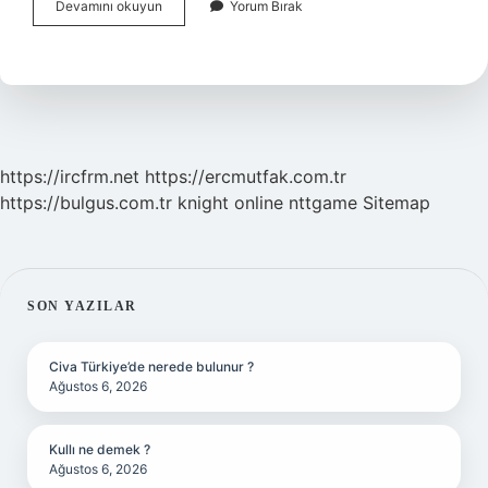
Logistika
Devamını okuyun
Yorum Bırak
Ne
Demekdir
https://ircfrm.net
https://ercmutfak.com.tr
https://bulgus.com.tr
knight online
nttgame
Sitemap
SIDEBAR
SON YAZILAR
Civa Türkiye’de nerede bulunur ?
Ağustos 6, 2026
Kullı ne demek ?
Ağustos 6, 2026