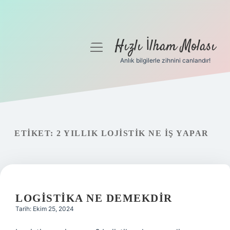
Hızlı İlham Molası
menüyü
aç
Anlık bilgilerle zihnini canlandır!
Anasayfa
Gizlilik Politikası
Yasal Uyarı
ETIKET:
2 YILLIK LOJISTIK NE IŞ YAPAR
Hakkımızda
LOGISTIKA NE DEMEKDIR
Tarih: Ekim 25, 2024