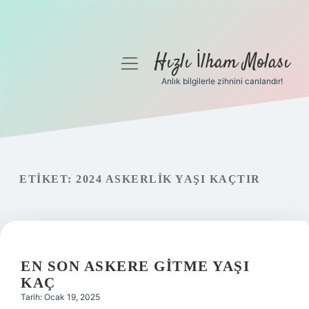
Hızlı İlham Molası
menüyü
aç
Anlık bilgilerle zihnini canlandır!
Anasayfa
Gizlilik Politikası
Yasal Uyarı
ETIKET:
2024 ASKERLIK YAŞI KAÇTIR
Hakkımızda
EN SON ASKERE GITME YAŞI
KAÇ
Tarih: Ocak 19, 2025