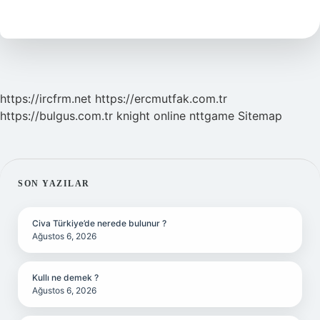
Askere
Gitme
Yaşı
Kaç
https://ircfrm.net
https://ercmutfak.com.tr
https://bulgus.com.tr
knight online
nttgame
Sitemap
SIDEBAR
SON YAZILAR
Civa Türkiye’de nerede bulunur ?
Ağustos 6, 2026
Kullı ne demek ?
Ağustos 6, 2026