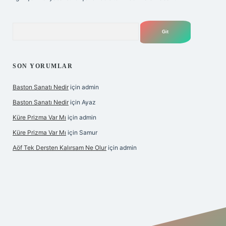
Arama
SON YORUMLAR
Baston Sanatı Nedir
için
admin
Baston Sanatı Nedir
için
Ayaz
Küre Prizma Var Mı
için
admin
Küre Prizma Var Mı
için
Samur
Aöf Tek Dersten Kalırsam Ne Olur
için
admin
s sitesi