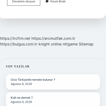
Çeyrekli
Devamını okuyun
Yorum Bırak
Küpe
Fiyatları
Ne
Kadar
https://ircfrm.net
https://ercmutfak.com.tr
https://bulgus.com.tr
knight online
nttgame
Sitemap
SIDEBAR
SON YAZILAR
Civa Türkiye’de nerede bulunur ?
Ağustos 6, 2026
Kullı ne demek ?
Ağustos 6, 2026