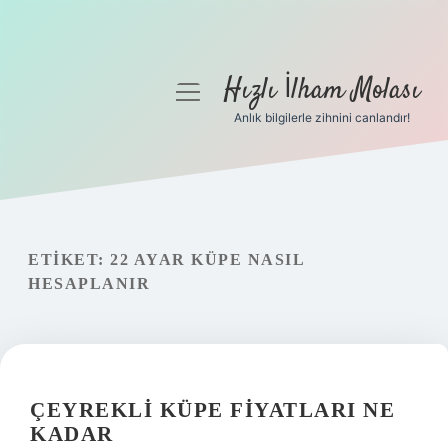
Hızlı İlham Molası
menüyü
aç
Anlık bilgilerle zihnini canlandır!
Anasayfa
Gizlilik Politikası
Yasal Uyarı
ETIKET:
22 AYAR KÜPE NASIL
HESAPLANIR
Hakkımızda
ÇEYREKLI KÜPE FIYATLARI NE
KADAR