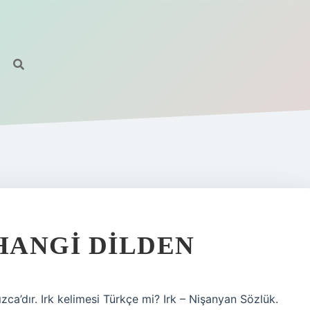
 HANGI DILDEN
sızca’dır. Irk kelimesi Türkçe mi? Irk – Nişanyan Sözlük.