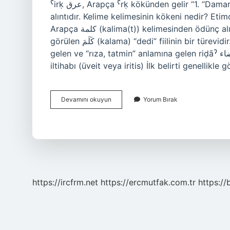
ˁirḳ عرق, Arapça ˁrḳ kökünden gelir “1. “Damar, sinir, 2. Bitki kökü, 3. Menşe, soy, asli” kelimesinden
alıntıdır. Kelime kelimesinin kökeni nedir? Eti
Arapça كلمة (kalima(t)) kelimesinden ödünç alınmıştır. Arapça kelime, aynı dilde faˁila(t) ölçüsünde de
görülen كَلَمَ (kalama) “dedi” fiilinin bir türevidir. Rıza kelimesi Türkçe midir? Arapça rḍw kökünden
gelen ve “rıza, tatmin” anlamına gelen riḍāˀ رضاء kelimesinden alınmış bir alıntıdır. İrit nedir? Göz
iltihabı (üveit veya iritis) İlk belirti genellikl
Irite
Devamını okuyun
Yorum Bırak
Kelimesi
Hangi
Dilden
https://ircfrm.net
https://ercmutfak.com.tr
https://