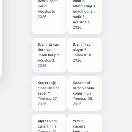
Avcılık spor
Allah’ın
mu ?
affetmediği 3
Ağustos 5,
büyük günah
2026
nedir ?
Ağustos 3,
2026
8. sınıfta kaç
6. sınıf kaç
ders var
oluyor ?
imam hatip ?
Temmuz 30,
Ağustos 3,
2026
2026
Koç erkeği
Kazandibi
cinsellikte ne
buzdolabına
sever ?
konur mu ?
Temmuz 27,
Temmuz 25,
2026
2026
Alprazolam
Yünün
zararlı mı ?
vücuda
Temmuz 21,
faydaları