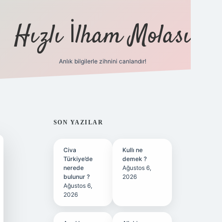
Hızlı İlham Molası
Anlık bilgilerle zihnini canlandır!
ilbet bahis sitesi
SIDEBAR
SON YAZILAR
Civa
Kullı ne
Türkiye’de
demek ?
nerede
Ağustos 6,
bulunur ?
2026
Ağustos 6,
2026