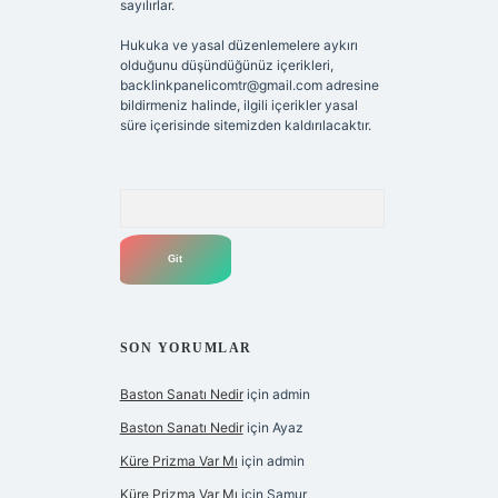
sayılırlar.
Hukuka ve yasal düzenlemelere aykırı
olduğunu düşündüğünüz içerikleri,
backlinkpanelicomtr@gmail.com
adresine
bildirmeniz halinde, ilgili içerikler yasal
süre içerisinde sitemizden kaldırılacaktır.
Arama
SON YORUMLAR
Baston Sanatı Nedir
için
admin
Baston Sanatı Nedir
için
Ayaz
Küre Prizma Var Mı
için
admin
Küre Prizma Var Mı
için
Samur