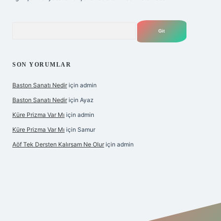
Arama
SON YORUMLAR
Baston Sanatı Nedir
için
admin
Baston Sanatı Nedir
için
Ayaz
Küre Prizma Var Mı
için
admin
Küre Prizma Var Mı
için
Samur
Aöf Tek Dersten Kalırsam Ne Olur
için
admin
s sitesi