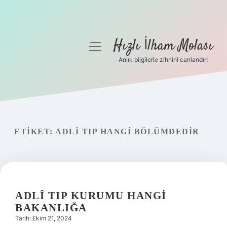
Hızlı İlham Molası
menüyü
aç
Anlık bilgilerle zihnini canlandır!
Anasayfa
Gizlilik Politikası
Yasal Uyarı
ETIKET:
ADLI TIP HANGI BÖLÜMDEDIR
Hakkımızda
ADLÎ TIP KURUMU HANGI
BAKANLIĞA
Tarih: Ekim 21, 2024