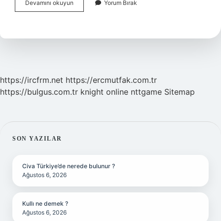
Adlî
Devamını okuyun
Yorum Bırak
Tıp
Kurumu
Hangi
Bakanlığa
https://ircfrm.net
https://ercmutfak.com.tr
https://bulgus.com.tr
knight online
nttgame
Sitemap
SIDEBAR
SON YAZILAR
Civa Türkiye’de nerede bulunur ?
Ağustos 6, 2026
Kullı ne demek ?
Ağustos 6, 2026