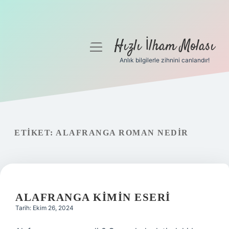
Hızlı İlham Molası
menüyü
aç
Anlık bilgilerle zihnini canlandır!
Anasayfa
Gizlilik Politikası
Yasal Uyarı
ETIKET:
ALAFRANGA ROMAN NEDIR
Hakkımızda
ALAFRANGA KIMIN ESERI
Tarih: Ekim 26, 2024