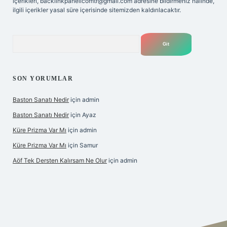
içerikleri,
backlinkpanelicomtr@gmail.com
adresine bildirmeniz halinde,
ilgili içerikler yasal süre içerisinde sitemizden kaldırılacaktır.
Arama
SON YORUMLAR
Baston Sanatı Nedir
için
admin
Baston Sanatı Nedir
için
Ayaz
Küre Prizma Var Mı
için
admin
Küre Prizma Var Mı
için
Samur
Aöf Tek Dersten Kalırsam Ne Olur
için
admin
s sitesi