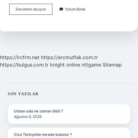
Alafranga
Devamını okuyun
Yorum Bırak
Kimin
Eseri
https://ircfrm.net
https://ercmutfak.com.tr
https://bulgus.com.tr
knight online
nttgame
Sitemap
SIDEBAR
SON YAZILAR
Urban usta ne zaman öldü ?
Ağustos 9, 2026
Civa Türkiye’de nerede bulunur ?