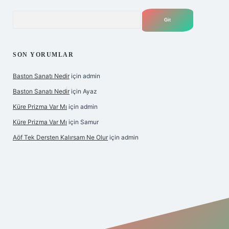
Arama
SON YORUMLAR
Baston Sanatı Nedir
için
admin
Baston Sanatı Nedir
için
Ayaz
Küre Prizma Var Mı
için
admin
Küre Prizma Var Mı
için
Samur
Aöf Tek Dersten Kalırsam Ne Olur
için
admin
is sitesi