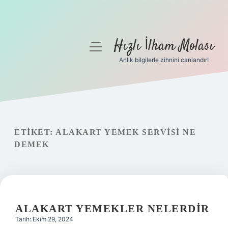
Hızlı İlham Molası
menüyü
aç
Anlık bilgilerle zihnini canlandır!
Anasayfa
Gizlilik Politikası
Yasal Uyarı
ETIKET:
ALAKART YEMEK SERVISI NE
DEMEK
Hakkımızda
ALAKART YEMEKLER NELERDIR
Tarih: Ekim 29, 2024