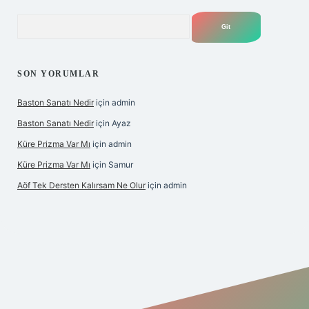
Arama
SON YORUMLAR
Baston Sanatı Nedir
için
admin
Baston Sanatı Nedir
için
Ayaz
Küre Prizma Var Mı
için
admin
Küre Prizma Var Mı
için
Samur
Aöf Tek Dersten Kalırsam Ne Olur
için
admin
s sitesi