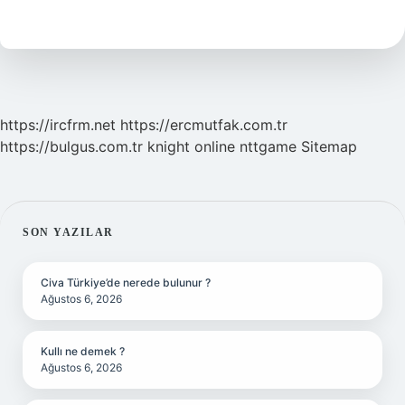
Başvurusu
Nasıl
Yapılır
https://ircfrm.net
https://ercmutfak.com.tr
https://bulgus.com.tr
knight online
nttgame
Sitemap
SIDEBAR
SON YAZILAR
Civa Türkiye’de nerede bulunur ?
Ağustos 6, 2026
Kullı ne demek ?
Ağustos 6, 2026