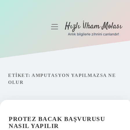
Hızlı İlham Molası
menüyü
aç
Anlık bilgilerle zihnini canlandır!
Anasayfa
Gizlilik Politikası
Yasal Uyarı
ETIKET:
AMPUTASYON YAPILMAZSA NE
OLUR
Hakkımızda
PROTEZ BACAK BAŞVURUSU
NASIL YAPILIR