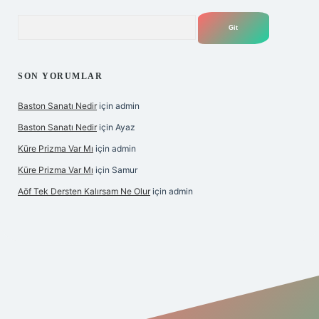
Arama
SON YORUMLAR
Baston Sanatı Nedir
için
admin
Baston Sanatı Nedir
için
Ayaz
Küre Prizma Var Mı
için
admin
Küre Prizma Var Mı
için
Samur
Aöf Tek Dersten Kalırsam Ne Olur
için
admin
s sitesi