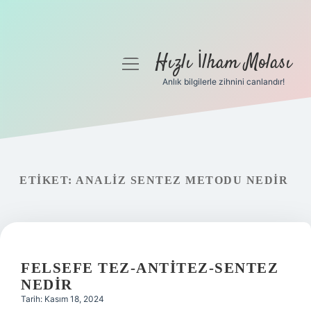
Hızlı İlham Molası
menüyü
aç
Anlık bilgilerle zihnini canlandır!
Anasayfa
Gizlilik Politikası
Yasal Uyarı
ETIKET:
ANALIZ SENTEZ METODU NEDIR
Hakkımızda
FELSEFE TEZ-ANTITEZ-SENTEZ
NEDIR
Tarih: Kasım 18, 2024