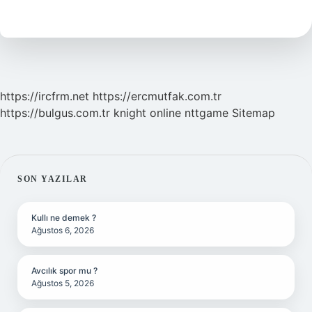
Antitez-
Sentez
Nedir
https://ircfrm.net
https://ercmutfak.com.tr
https://bulgus.com.tr
knight online
nttgame
Sitemap
SIDEBAR
SON YAZILAR
Kullı ne demek ?
Ağustos 6, 2026
Avcılık spor mu ?
Ağustos 5, 2026