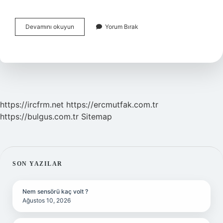
Narkozdan
Devamını okuyun
Yorum Bırak
Uyanamama
Neden
Olur
https://ircfrm.net
https://ercmutfak.com.tr
https://bulgus.com.tr
Sitemap
SIDEBAR
SON YAZILAR
Nem sensörü kaç volt ?
Ağustos 10, 2026