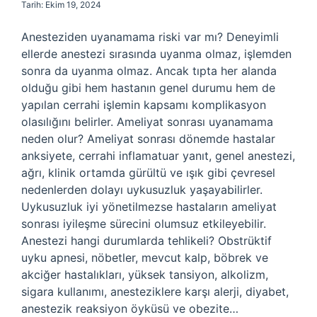
Tarih: Ekim 19, 2024
Anesteziden uyanamama riski var mı? Deneyimli
ellerde anestezi sırasında uyanma olmaz, işlemden
sonra da uyanma olmaz. Ancak tıpta her alanda
olduğu gibi hem hastanın genel durumu hem de
yapılan cerrahi işlemin kapsamı komplikasyon
olasılığını belirler. Ameliyat sonrası uyanamama
neden olur? Ameliyat sonrası dönemde hastalar
anksiyete, cerrahi inflamatuar yanıt, genel anestezi,
ağrı, klinik ortamda gürültü ve ışık gibi çevresel
nedenlerden dolayı uykusuzluk yaşayabilirler.
Uykusuzluk iyi yönetilmezse hastaların ameliyat
sonrası iyileşme sürecini olumsuz etkileyebilir.
Anestezi hangi durumlarda tehlikeli? Obstrüktif
uyku apnesi, nöbetler, mevcut kalp, böbrek ve
akciğer hastalıkları, yüksek tansiyon, alkolizm,
sigara kullanımı, anesteziklere karşı alerji, diyabet,
anestezik reaksiyon öyküsü ve obezite…