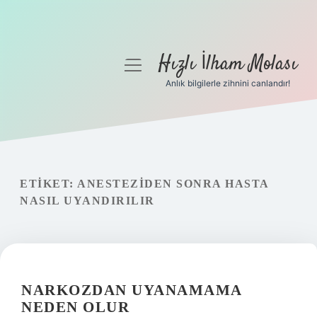
Hızlı İlham Molası
menüyü
aç
Anlık bilgilerle zihnini canlandır!
Anasayfa
Gizlilik Politikası
Yasal Uyarı
ETIKET:
ANESTEZIDEN SONRA HASTA
NASIL UYANDIRILIR
Hakkımızda
NARKOZDAN UYANAMAMA
NEDEN OLUR