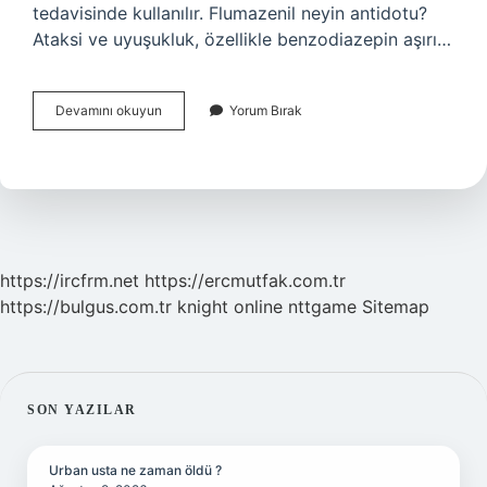
tedavisinde kullanılır. Flumazenil neyin antidotu?
Ataksi ve uyuşukluk, özellikle benzodiazepin aşırı…
Fizostigmin
Devamını okuyun
Yorum Bırak
Neyin
Antidotudur
https://ircfrm.net
https://ercmutfak.com.tr
https://bulgus.com.tr
knight online
nttgame
Sitemap
SIDEBAR
SON YAZILAR
Urban usta ne zaman öldü ?