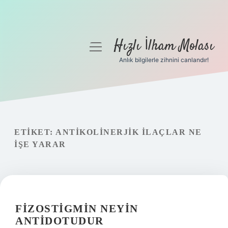
Hızlı İlham Molası
menüyü
aç
Anlık bilgilerle zihnini canlandır!
Anasayfa
Gizlilik Politikası
Yasal Uyarı
ETIKET:
ANTIKOLINERJIK ILAÇLAR NE
IŞE YARAR
Hakkımızda
FIZOSTIGMIN NEYIN
ANTIDOTUDUR