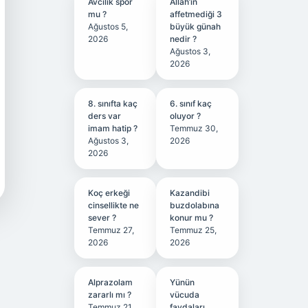
Avcılık spor
Allah’ın
mu ?
affetmediği 3
Ağustos 5,
büyük günah
2026
nedir ?
Ağustos 3,
2026
8. sınıfta kaç
6. sınıf kaç
ders var
oluyor ?
imam hatip ?
Temmuz 30,
Ağustos 3,
2026
2026
Koç erkeği
Kazandibi
cinsellikte ne
buzdolabına
sever ?
konur mu ?
Temmuz 27,
Temmuz 25,
2026
2026
Alprazolam
Yünün
zararlı mı ?
vücuda
Temmuz 21,
faydaları