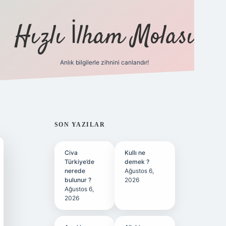
Hızlı İlham Molası
Anlık bilgilerle zihnini canlandır!
ilbet bahis sitesi
SIDEBAR
SON YAZILAR
Civa
Kullı ne
Türkiye’de
demek ?
nerede
Ağustos 6,
bulunur ?
2026
Ağustos 6,
2026