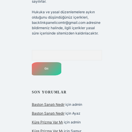
sayılırlar.
Hukuka ve yasal düzenlemelere aykırı
olduğunu düşündüğünüz içerikleri,
backlinkpanelicomtr@gmail.com
adresine
bildirmeniz halinde, ilgili içerikler yasal
süre içerisinde sitemizden kaldırılacaktır.
Arama
SON YORUMLAR
Baston Sanatı Nedir
için
admin
Baston Sanatı Nedir
için
Ayaz
Küre Prizma Var Mı
için
admin
Küre Prizma Var Mı
için
Samur