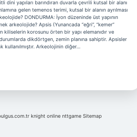
i dini yapıları barındıran duvarla çevrili kutsal bir alanı
nlamına gelen temenos terimi, kutsal bir alanın ayrılması
r arkeolojide? DONDURMA: İyon düzeninde üst yapının
mek arkeolojide? Apsis (Yunancada “eğri”, “kemer”
an kiliselerin korosunu örten bir yapı elemanıdır ve
durumlarda dikdörtgen, zemin planına sahiptir. Apsisler
k kullanılmıştır. Arkeolojinin diğer…
bulgus.com.tr
knight online
nttgame
Sitemap