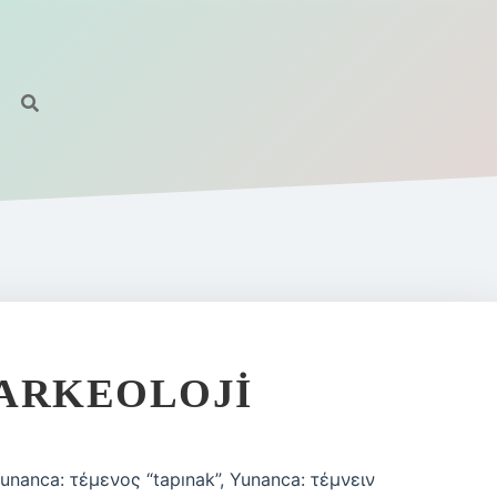
 ARKEOLOJI
unanca: τέμενος “tapınak”, Yunanca: τέμνειν