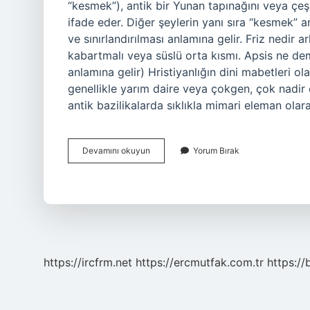
“kesmek”), antik bir Yunan tapınağını veya çeşitl
ifade eder. Diğer şeylerin yanı sıra “kesmek” a
ve sınırlandırılması anlamına gelir. Friz nedi
kabartmalı veya süslü orta kısmı. Apsis ne de
anlamına gelir) Hristiyanlığın dini mabetleri ol
genellikle yarım daire veya çokgen, çok nadir 
antik bazilikalarda sıklıkla mimari eleman olara
Anta
Devamını okuyun
Yorum Bırak
Ne
Demek
Arkeoloji
https://ircfrm.net
https://ercmutfak.com.tr
https://