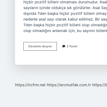
hiçbir pozitif böleni olmaması durumudur. Asal s
sayıların içinde oldukça sık görülürler. Asal Sa
dışında 1’den başka hiçbir pozitif böleni olmaya
nedenle asal sayı olarak kabul edilmez. Bir say
1’den başka hiçbir pozitif böleni olup olmadığın
olup olmadığını anlamak için, bu sayının bölenl
Asallık
Devamını okuyun
2 Yorum
ne
demek
https://ircfrm.net
https://ercmutfak.com.tr
https://