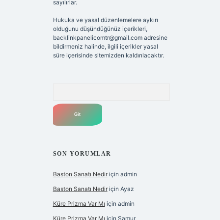
sayılırlar.
Hukuka ve yasal düzenlemelere aykırı
olduğunu düşündüğünüz içerikleri,
backlinkpanelicomtr@gmail.com
adresine
bildirmeniz halinde, ilgili içerikler yasal
süre içerisinde sitemizden kaldırılacaktır.
Arama
SON YORUMLAR
Baston Sanatı Nedir
için
admin
Baston Sanatı Nedir
için
Ayaz
Küre Prizma Var Mı
için
admin
Küre Prizma Var Mı
için
Samur