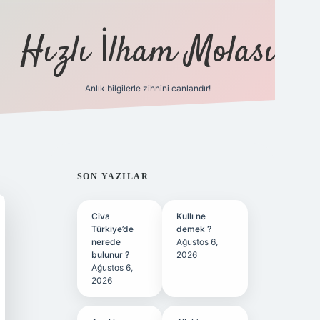
Hızlı İlham Molası
Anlık bilgilerle zihnini canlandır!
ilbet bahis s
SIDEBAR
SON YAZILAR
Civa
Kullı ne
Türkiye’de
demek ?
nerede
Ağustos 6,
bulunur ?
2026
Ağustos 6,
2026