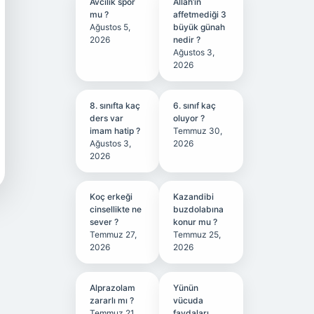
Avcılık spor
Allah’ın
mu ?
affetmediği 3
Ağustos 5,
büyük günah
2026
nedir ?
Ağustos 3,
2026
8. sınıfta kaç
6. sınıf kaç
ders var
oluyor ?
imam hatip ?
Temmuz 30,
Ağustos 3,
2026
2026
Koç erkeği
Kazandibi
cinsellikte ne
buzdolabına
sever ?
konur mu ?
Temmuz 27,
Temmuz 25,
2026
2026
Alprazolam
Yünün
zararlı mı ?
vücuda
Temmuz 21,
faydaları