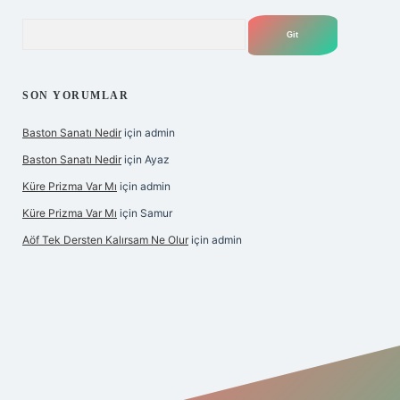
Arama
SON YORUMLAR
Baston Sanatı Nedir
için
admin
Baston Sanatı Nedir
için
Ayaz
Küre Prizma Var Mı
için
admin
Küre Prizma Var Mı
için
Samur
Aöf Tek Dersten Kalırsam Ne Olur
için
admin
s sitesi