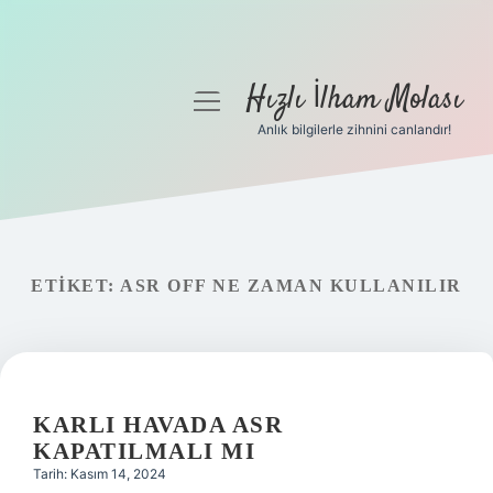
Hızlı İlham Molası
menüyü
aç
Anlık bilgilerle zihnini canlandır!
Anasayfa
Gizlilik Politikası
Yasal Uyarı
ETIKET:
ASR OFF NE ZAMAN KULLANILIR
Hakkımızda
KARLI HAVADA ASR
KAPATILMALI MI
Tarih: Kasım 14, 2024