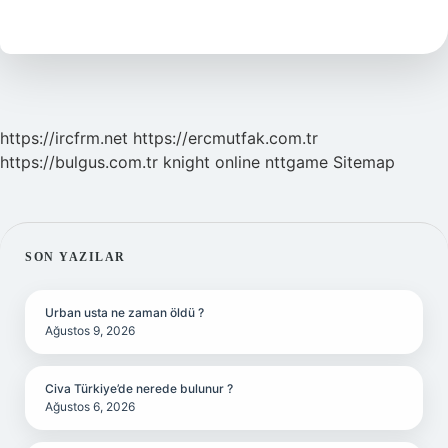
Asr
Kapatılmalı
Mı
https://ircfrm.net
https://ercmutfak.com.tr
https://bulgus.com.tr
knight online
nttgame
Sitemap
SIDEBAR
SON YAZILAR
Urban usta ne zaman öldü ?
Ağustos 9, 2026
Civa Türkiye’de nerede bulunur ?
Ağustos 6, 2026