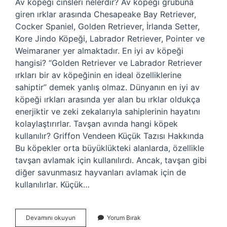
Av köpeği cinsleri nelerdir? Av köpeği grubuna
giren ırklar arasında Chesapeake Bay Retriever,
Cocker Spaniel, Golden Retriever, İrlanda Setter,
Kore Jindo Köpeği, Labrador Retriever, Pointer ve
Weimaraner yer almaktadır. En iyi av köpeği
hangisi? “Golden Retriever ve Labrador Retriever
ırkları bir av köpeğinin en ideal özelliklerine
sahiptir” demek yanlış olmaz. Dünyanın en iyi av
köpeği ırkları arasında yer alan bu ırklar oldukça
enerjiktir ve zeki zekalarıyla sahiplerinin hayatını
kolaylaştırırlar. Tavşan avında hangi köpek
kullanılır? Griffon Vendeen Küçük Tazısı Hakkında
Bu köpekler orta büyüklükteki alanlarda, özellikle
tavşan avlamak için kullanılırdı. Ancak, tavşan gibi
diğer savunmasız hayvanları avlamak için de
kullanılırlar. Küçük…
Av
Devamını okuyun
Yorum Bırak
Köpekleri