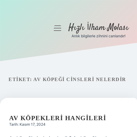
Hızlı İlham Molası
menüyü
aç
Anlık bilgilerle zihnini canlandır!
Anasayfa
Gizlilik Politikası
Yasal Uyarı
ETIKET:
AV KÖPEĞI CINSLERI NELERDIR
Hakkımızda
AV KÖPEKLERI HANGILERI
Tarih: Kasım 17, 2024