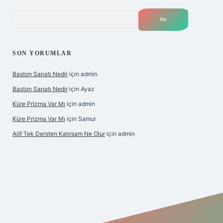
Arama
SON YORUMLAR
Baston Sanatı Nedir
için
admin
Baston Sanatı Nedir
için
Ayaz
Küre Prizma Var Mı
için
admin
Küre Prizma Var Mı
için
Samur
Aöf Tek Dersten Kalırsam Ne Olur
için
admin
s sitesi