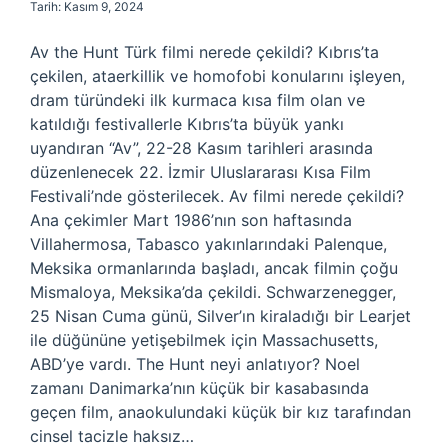
Tarih: Kasım 9, 2024
Av the Hunt Türk filmi nerede çekildi? Kıbrıs’ta
çekilen, ataerkillik ve homofobi konularını işleyen,
dram türündeki ilk kurmaca kısa film olan ve
katıldığı festivallerle Kıbrıs’ta büyük yankı
uyandıran “Av”, 22-28 Kasım tarihleri ​​arasında
düzenlenecek 22. İzmir Uluslararası Kısa Film
Festivali’nde gösterilecek. Av filmi nerede çekildi?
Ana çekimler Mart 1986’nın son haftasında
Villahermosa, Tabasco yakınlarındaki Palenque,
Meksika ormanlarında başladı, ancak filmin çoğu
Mismaloya, Meksika’da çekildi. Schwarzenegger,
25 Nisan Cuma günü, Silver’ın kiraladığı bir Learjet
ile düğününe yetişebilmek için Massachusetts,
ABD’ye vardı. The Hunt neyi anlatıyor? Noel
zamanı Danimarka’nın küçük bir kasabasında
geçen film, anaokulundaki küçük bir kız tarafından
cinsel tacizle haksız…