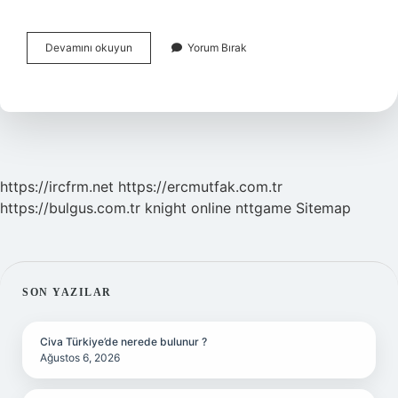
The
Devamını okuyun
Yorum Bırak
Hunt
Filmi
Nerede
Çekildi
https://ircfrm.net
https://ercmutfak.com.tr
https://bulgus.com.tr
knight online
nttgame
Sitemap
SIDEBAR
SON YAZILAR
Civa Türkiye’de nerede bulunur ?
Ağustos 6, 2026