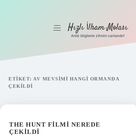
Hızlı İlham Molası
menüyü
aç
Anlık bilgilerle zihnini canlandır!
Anasayfa
Gizlilik Politikası
Yasal Uyarı
ETIKET:
AV MEVSIMI HANGI ORMANDA
ÇEKILDI
Hakkımızda
THE HUNT FILMI NEREDE
ÇEKILDI