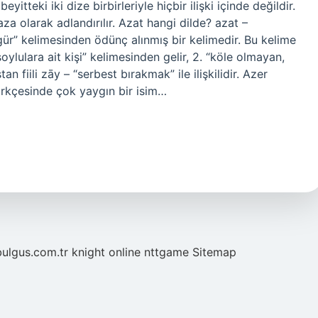
yitteki iki dize birbirleriyle hiçbir ilişki içinde değildir.
za olarak adlandırılır. Azat hangi dilde? azat –
soylulara ait kişi” kelimesinden gelir, 2. “köle olmayan,
 fiili zāy – “serbest bırakmak” ile ilişkilidir. Azer
ürkçesinde çok yaygın bir isim…
bulgus.com.tr
knight online
nttgame
Sitemap