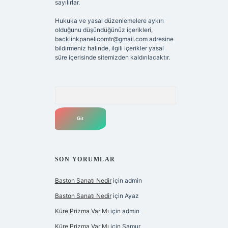
sayılırlar.
Hukuka ve yasal düzenlemelere aykırı
olduğunu düşündüğünüz içerikleri,
backlinkpanelicomtr@gmail.com
adresine
bildirmeniz halinde, ilgili içerikler yasal
süre içerisinde sitemizden kaldırılacaktır.
Arama
SON YORUMLAR
Baston Sanatı Nedir
için
admin
Baston Sanatı Nedir
için
Ayaz
Küre Prizma Var Mı
için
admin
Küre Prizma Var Mı
için
Samur