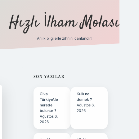
Hızlı İlham Molası
Anlık bilgilerle zihnini canlandır!
ilbet bahis sitesi
SIDEBAR
SON YAZILAR
Civa
Kullı ne
Türkiye’de
demek ?
nerede
Ağustos 6,
bulunur ?
2026
Ağustos 6,
2026