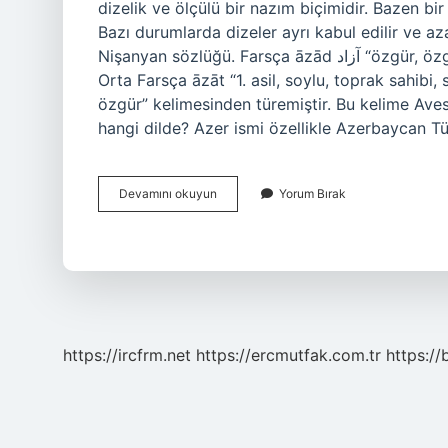
dizelik ve ölçülü bir nazım biçimidir. Bazen bir be
Bazı durumlarda dizeler ayrı kabul edilir ve aza
Nişanyan sözlüğü. Farsça āzād آزاد “özgür, özgür” kelimesinden ödünç alınmış bir kelimedir. Bu kelime
Orta Farsça āzāt “1. asil, soylu, toprak sahibi, 
özgür” kelimesinden türemiştir. Bu kelime Avestan
hangi dilde? Azer ismi özellikle Azerbaycan T
Azade
Devamını okuyun
Yorum Bırak
Hangi
Dil
https://ircfrm.net
https://ercmutfak.com.tr
https://