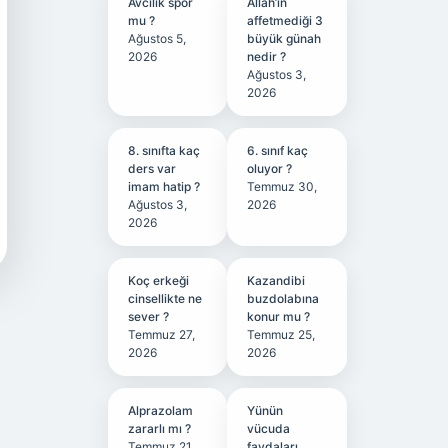
Avcılık spor
Allah’ın
mu ?
affetmediği 3
Ağustos 5,
büyük günah
2026
nedir ?
Ağustos 3,
2026
8. sınıfta kaç
6. sınıf kaç
ders var
oluyor ?
imam hatip ?
Temmuz 30,
Ağustos 3,
2026
2026
Koç erkeği
Kazandibi
cinsellikte ne
buzdolabına
sever ?
konur mu ?
Temmuz 27,
Temmuz 25,
2026
2026
Alprazolam
Yünün
zararlı mı ?
vücuda
Temmuz 21,
faydaları