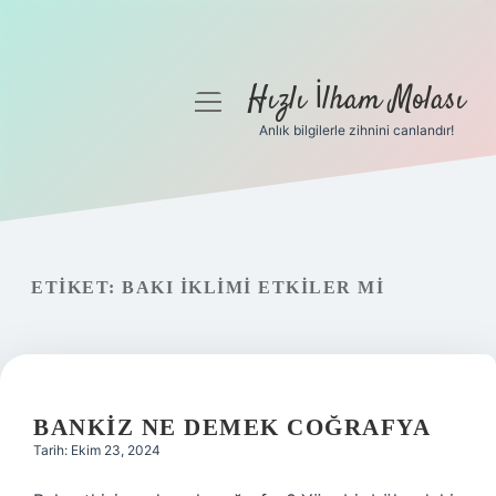
Hızlı İlham Molası
menüyü
aç
Anlık bilgilerle zihnini canlandır!
Anasayfa
Gizlilik Politikası
Yasal Uyarı
ETIKET:
BAKI IKLIMI ETKILER MI
Hakkımızda
BANKIZ NE DEMEK COĞRAFYA
Tarih: Ekim 23, 2024