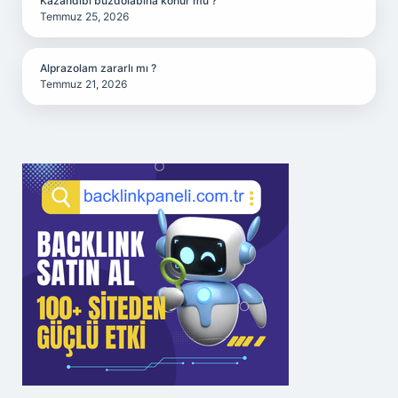
Kazandibi buzdolabına konur mu ?
Temmuz 25, 2026
Alprazolam zararlı mı ?
Temmuz 21, 2026