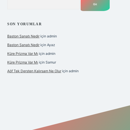
Arama
SON YORUMLAR
Baston Sanatı Nedir
için
admin
Baston Sanatı Nedir
için
Ayaz
Küre Prizma Var Mı
için
admin
Küre Prizma Var Mı
için
Samur
Aöf Tek Dersten Kalırsam Ne Olur
için
admin
is sitesi