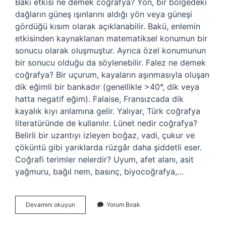
Bakı etkisi ne demek coğrafya? Yön, bir bölgedeki
dağların güneş ışınlarını aldığı yön veya güneşi
gördüğü kısım olarak açıklanabilir. Bakü, enlemin
etkisinden kaynaklanan matematiksel konumun bir
sonucu olarak oluşmuştur. Ayrıca özel konumunun
bir sonucu olduğu da söylenebilir. Falez ne demek
coğrafya? Bir uçurum, kayaların aşınmasıyla oluşan
dik eğimli bir bankadır (genellikle >40°, dik veya
hatta negatif eğim). Falaise, Fransızcada dik
kayalık kıyı anlamına gelir. Yalıyar, Türk coğrafya
literatüründe de kullanılır. Lünet nedir coğrafya?
Belirli bir uzantıyı izleyen boğaz, vadi, çukur ve
çöküntü gibi yarıklarda rüzgâr daha şiddetli eser.
Coğrafi terimler nelerdir? Uyum, afet alanı, asit
yağmuru, bağıl nem, basınç, biyocoğrafya,…
Bankiz
Devamını okuyun
Yorum Bırak
Ne
Demek