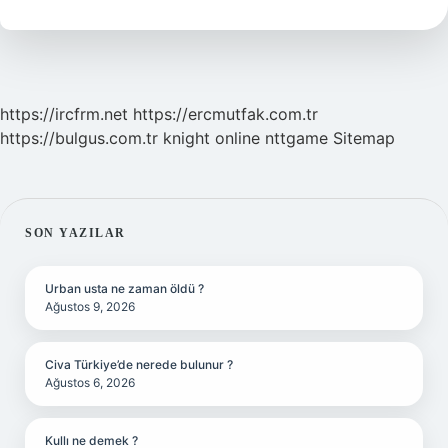
Coğrafya
https://ircfrm.net
https://ercmutfak.com.tr
https://bulgus.com.tr
knight online
nttgame
Sitemap
SIDEBAR
SON YAZILAR
Urban usta ne zaman öldü ?
Ağustos 9, 2026
Civa Türkiye’de nerede bulunur ?
Ağustos 6, 2026
Kullı ne demek ?