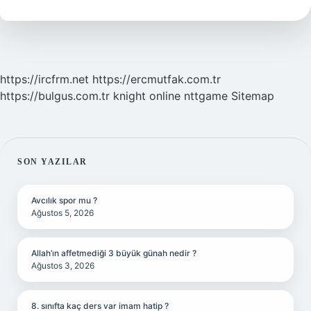
Mi
https://ircfrm.net
https://ercmutfak.com.tr
https://bulgus.com.tr
knight online
nttgame
Sitemap
SIDEBAR
SON YAZILAR
Avcılık spor mu ?
Ağustos 5, 2026
Allah’ın affetmediği 3 büyük günah nedir ?
Ağustos 3, 2026
8. sınıfta kaç ders var imam hatip ?