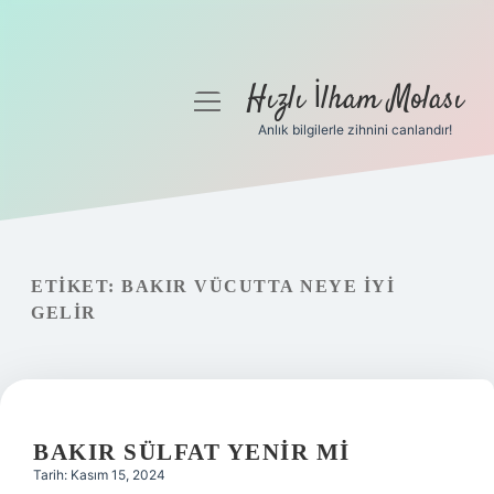
Hızlı İlham Molası
menüyü
aç
Anlık bilgilerle zihnini canlandır!
Anasayfa
Gizlilik Politikası
Yasal Uyarı
ETIKET:
BAKIR VÜCUTTA NEYE IYI
GELIR
Hakkımızda
BAKIR SÜLFAT YENIR MI
Tarih: Kasım 15, 2024