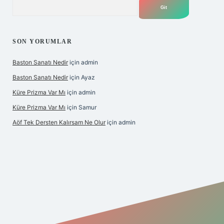
Arama
SON YORUMLAR
Baston Sanatı Nedir
için
admin
Baston Sanatı Nedir
için
Ayaz
Küre Prizma Var Mı
için
admin
Küre Prizma Var Mı
için
Samur
Aöf Tek Dersten Kalırsam Ne Olur
için
admin
s sitesi