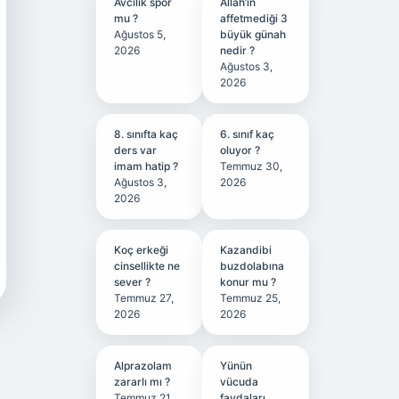
Avcılık spor
Allah’ın
mu ?
affetmediği 3
Ağustos 5,
büyük günah
2026
nedir ?
Ağustos 3,
2026
8. sınıfta kaç
6. sınıf kaç
ders var
oluyor ?
imam hatip ?
Temmuz 30,
Ağustos 3,
2026
2026
Koç erkeği
Kazandibi
cinsellikte ne
buzdolabına
sever ?
konur mu ?
Temmuz 27,
Temmuz 25,
2026
2026
Alprazolam
Yünün
zararlı mı ?
vücuda
Temmuz 21,
faydaları