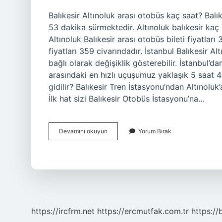
Balıkesir Altınoluk arası otobüs kaç saat? Balı
53 dakika sürmektedir. Altınoluk balıkesir kaç 
Altınoluk Balıkesir arası otobüs bileti fiyatları
fiyatları 359 civarındadır. İstanbul Balıkesir A
bağlı olarak değişiklik gösterebilir. İstanbul’da
arasındaki en hızlı uçuşumuz yaklaşık 5 saat 45
gidilir? Balıkesir Tren İstasyonu’ndan Altınolu
İlk hat sizi Balıkesir Otobüs İstasyonu’na…
Balıkesir
Devamını okuyun
Yorum Bırak
Altınoluk
Kaç
Saat
Sürüyor
https://ircfrm.net
https://ercmutfak.com.tr
https://