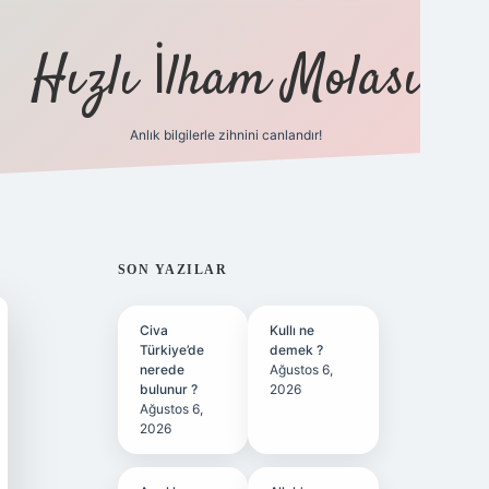
Hızlı İlham Molası
Anlık bilgilerle zihnini canlandır!
ilbet bahis sitesi
SIDEBAR
SON YAZILAR
Civa
Kullı ne
Türkiye’de
demek ?
nerede
Ağustos 6,
bulunur ?
2026
Ağustos 6,
2026