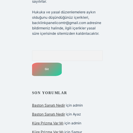
sayılırlar.
Hukuka ve yasal düzenlemelere aykırı
olduğunu düşündüğünüz içerikleri,
backlinkpanelicomtr@gmail.com
adresine
bildirmeniz halinde, ilgili içerikler yasal
süre içerisinde sitemizden kaldırılacaktır.
Arama
SON YORUMLAR
Baston Sanatı Nedir
için
admin
Baston Sanatı Nedir
için
Ayaz
Küre Prizma Var Mı
için
admin
Küre Prizma Var Mı
için
Samur