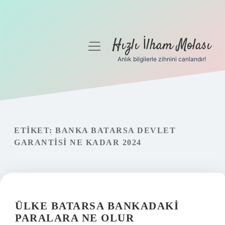
Hızlı İlham Molası
menüyü
aç
Anlık bilgilerle zihnini canlandır!
Anasayfa
Gizlilik Politikası
Yasal Uyarı
ETIKET:
BANKA BATARSA DEVLET
GARANTISI NE KADAR 2024
Hakkımızda
ÜLKE BATARSA BANKADAKI
PARALARA NE OLUR