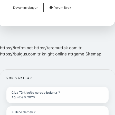
Ülke
Devamını okuyun
Yorum Bırak
Batarsa
Bankadaki
Paralara
Ne
Olur
https://ircfrm.net
https://ercmutfak.com.tr
https://bulgus.com.tr
knight online
nttgame
Sitemap
SIDEBAR
SON YAZILAR
Civa Türkiye’de nerede bulunur ?
Ağustos 6, 2026
Kullı ne demek ?