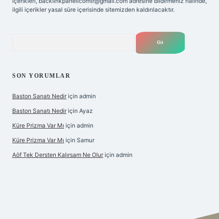
içerikleri,
backlinkpanelicomtr@gmail.com
adresine bildirmeniz halinde,
ilgili içerikler yasal süre içerisinde sitemizden kaldırılacaktır.
Arama
SON YORUMLAR
Baston Sanatı Nedir
için
admin
Baston Sanatı Nedir
için
Ayaz
Küre Prizma Var Mı
için
admin
Küre Prizma Var Mı
için
Samur
Aöf Tek Dersten Kalırsam Ne Olur
için
admin
s sitesi