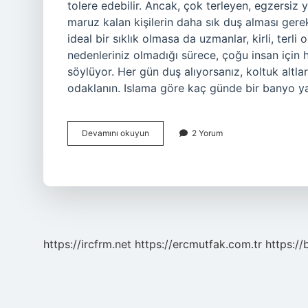
tolere edebilir. Ancak, çok terleyen, egzersiz 
maruz kalan kişilerin daha sık duş alması gerek
ideal bir sıklık olmasa da uzmanlar, kirli, terl
nedenleriniz olmadığı sürece, çoğu insan için 
söylüyor. Her gün duş alıyorsanız, koltuk altla
odaklanın. Islama göre kaç günde bir banyo ya
Banyo
Devamını okuyun
2 Yorum
Kaç
Günde
Bir
Yıkanmalı
https://ircfrm.net
https://ercmutfak.com.tr
https://