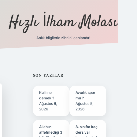
Hızlı İlham Molası
Anlık bilgilerle zihnini canlandır!
ilbet bahis sitesi
SIDEBAR
SON YAZILAR
Kullı ne
Avcılık spor
demek ?
mu ?
Ağustos 6,
Ağustos 5,
2026
2026
Allah’ın
8. sınıfta kaç
affetmediği 3
ders var