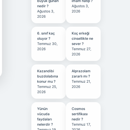
büyük günah
imam hatip ?
nedir ?
Ağustos 3,
Ağustos 3,
2026
2026
6. sınıf kaç
Koç erkeği
oluyor ?
cinsellikte ne
Temmuz 30,
sever ?
2026
Temmuz 27,
2026
Kazandibi
Alprazolam
buzdolabına
zararlı mı ?
konur mu ?
Temmuz 21,
Temmuz 25,
2026
2026
Yünün
Cosmos
vücuda
sertifikası
faydaları
nedir ?
nelerdir ?
Temmuz 17,
Temmuz 19,
2026