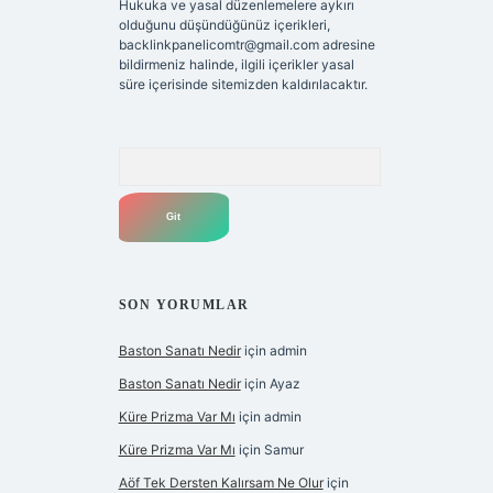
Hukuka ve yasal düzenlemelere aykırı
olduğunu düşündüğünüz içerikleri,
backlinkpanelicomtr@gmail.com
adresine
bildirmeniz halinde, ilgili içerikler yasal
süre içerisinde sitemizden kaldırılacaktır.
Arama
SON YORUMLAR
Baston Sanatı Nedir
için
admin
Baston Sanatı Nedir
için
Ayaz
Küre Prizma Var Mı
için
admin
Küre Prizma Var Mı
için
Samur
Aöf Tek Dersten Kalırsam Ne Olur
için