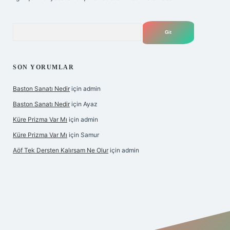
Arama
SON YORUMLAR
Baston Sanatı Nedir
için
admin
Baston Sanatı Nedir
için
Ayaz
Küre Prizma Var Mı
için
admin
Küre Prizma Var Mı
için
Samur
Aöf Tek Dersten Kalırsam Ne Olur
için
admin
s sitesi