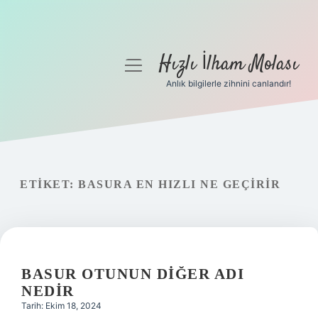
Hızlı İlham Molası
menüyü
aç
Anlık bilgilerle zihnini canlandır!
Anasayfa
Gizlilik Politikası
Yasal Uyarı
ETIKET:
BASURA EN HIZLI NE GEÇIRIR
Hakkımızda
BASUR OTUNUN DIĞER ADI
NEDIR
Tarih: Ekim 18, 2024