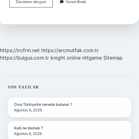
Basur
Devamını okuyun
Yorum Bırak
Otunun
Diğer
Adı
Nedir
https://ircfrm.net
https://ercmutfak.com.tr
https://bulgus.com.tr
knight online
nttgame
Sitemap
SIDEBAR
SON YAZILAR
Civa Türkiye’de nerede bulunur ?
Ağustos 6, 2026
Kullı ne demek ?
Ağustos 6, 2026