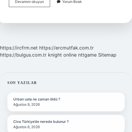
Av
Devamını okuyun
Yorum Bırak
Köpekleri
Hangileri
https://ircfrm.net
https://ercmutfak.com.tr
https://bulgus.com.tr
knight online
nttgame
Sitemap
SIDEBAR
SON YAZILAR
Urban usta ne zaman öldü ?
Ağustos 9, 2026
Civa Türkiye’de nerede bulunur ?
Ağustos 6, 2026