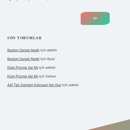
Arama
SON YORUMLAR
Baston Sanatı Nedir
için
admin
Baston Sanatı Nedir
için
Ayaz
Küre Prizma Var Mı
için
admin
Küre Prizma Var Mı
için
Samur
Aöf Tek Dersten Kalırsam Ne Olur
için
admin
is sitesi