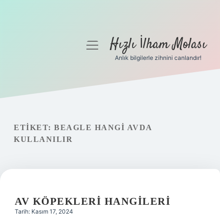
Hızlı İlham Molası
menüyü
aç
Anlık bilgilerle zihnini canlandır!
Anasayfa
Gizlilik Politikası
Yasal Uyarı
ETIKET:
BEAGLE HANGI AVDA
KULLANILIR
Hakkımızda
AV KÖPEKLERI HANGILERI
Tarih: Kasım 17, 2024