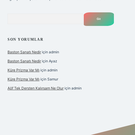
Arama
SON YORUMLAR
Baston Sanatı Nedir
için
admin
Baston Sanatı Nedir
için
Ayaz
Küre Prizma Var Mı
için
admin
Küre Prizma Var Mı
için
Samur
Aöf Tek Dersten Kalırsam Ne Olur
için
admin
ahis sitesi