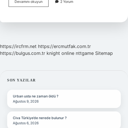
Bebekler
Devamını okuyun
2 Yorum
Ne
Zaman
Yüzebilir
https://ircfrm.net
https://ercmutfak.com.tr
https://bulgus.com.tr
knight online
nttgame
Sitemap
SIDEBAR
SON YAZILAR
Urban usta ne zaman öldü ?
Ağustos 9, 2026
Civa Türkiye’de nerede bulunur ?
Ağustos 6, 2026