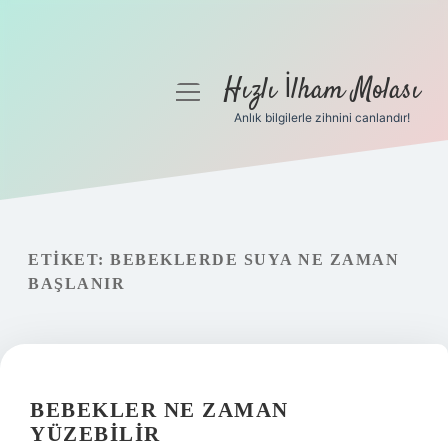
Hızlı İlham Molası
menüyü
aç
Anlık bilgilerle zihnini canlandır!
Anasayfa
Gizlilik Politikası
Yasal Uyarı
ETIKET:
BEBEKLERDE SUYA NE ZAMAN
BAŞLANIR
Hakkımızda
BEBEKLER NE ZAMAN
YÜZEBILIR