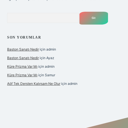
Arama
SON YORUMLAR
Baston Sanatı Nedir
için
admin
Baston Sanatı Nedir
için
Ayaz
Küre Prizma Var Mı
için
admin
Küre Prizma Var Mı
için
Samur
Aöf Tek Dersten Kalırsam Ne Olur
için
admin
s sitesi