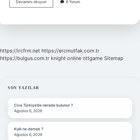
Mdf
Devamını okuyun
6 Yorum
Mi
Yonga
Mı
https://ircfrm.net
https://ercmutfak.com.tr
https://bulgus.com.tr
knight online
nttgame
Sitemap
SIDEBAR
SON YAZILAR
Civa Türkiye’de nerede bulunur ?
Ağustos 6, 2026
Kullı ne demek ?
Ağustos 6, 2026