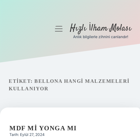
Hızlı İlham Molası
menüyü
aç
Anlık bilgilerle zihnini canlandır!
Anasayfa
Gizlilik Politikası
Yasal Uyarı
ETIKET:
BELLONA HANGI MALZEMELERI
KULLANIYOR
Hakkımızda
MDF MI YONGA MI
Tarih: Eylül 27, 2024