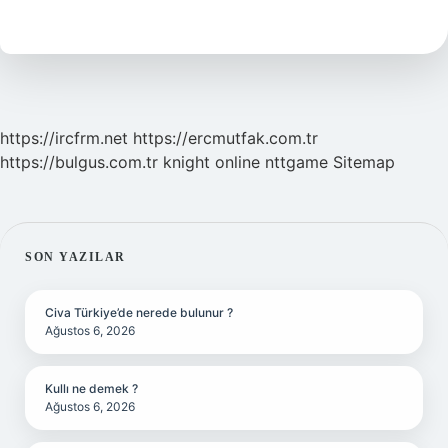
Hangi
Ağaçtan
Yapılır
https://ircfrm.net
https://ercmutfak.com.tr
https://bulgus.com.tr
knight online
nttgame
Sitemap
SIDEBAR
SON YAZILAR
Civa Türkiye’de nerede bulunur ?
Ağustos 6, 2026
Kullı ne demek ?
Ağustos 6, 2026