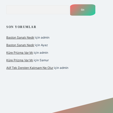
Arama
SON YORUMLAR
Baston Sanatı Nedir
için
admin
Baston Sanatı Nedir
için
Ayaz
Küre Prizma Var Mı
için
admin
Küre Prizma Var Mı
için
Samur
Aöf Tek Dersten Kalırsam Ne Olur
için
admin
s sitesi