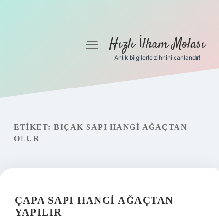
Hızlı İlham Molası
menüyü
aç
Anlık bilgilerle zihnini canlandır!
Anasayfa
Gizlilik Politikası
Yasal Uyarı
ETIKET:
BIÇAK SAPI HANGI AĞAÇTAN
OLUR
Hakkımızda
ÇAPA SAPI HANGI AĞAÇTAN
YAPILIR