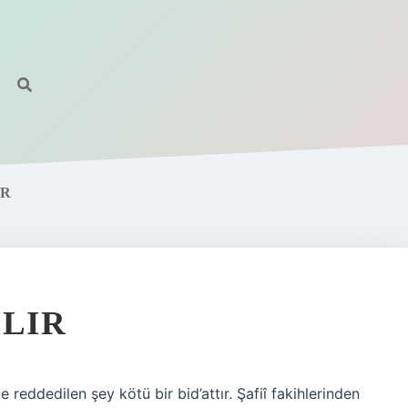
IR
ILIR
 reddedilen şey kötü bir bid’attır. Şafiî fakihlerinden