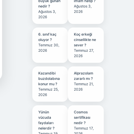
büyük günah
imam hatip ?
nedir ?
Ağustos 3,
Ağustos 3,
2026
2026
6. sınıf kaç
Koç erkeği
oluyor ?
cinsellikte ne
Temmuz 30,
sever ?
2026
Temmuz 27,
2026
Kazandibi
Alprazolam
buzdolabına
zararlı mı ?
konur mu ?
Temmuz 21,
Temmuz 25,
2026
2026
Yünün
Cosmos
vücuda
sertifikası
faydaları
nedir ?
nelerdir ?
Temmuz 17,
Temmuz 19,
2026