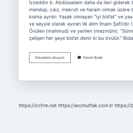
İzzeddin b. Abdüsselam daha da ileri giderek bi
mendup, caiz, mekruh ve haram olmak üzere beş 
kısma ayrılır: Yasak olmayan “iyi bid’at” ve yas
ve seyyie olarak ayıran ilk alim İmam Şafii’dir (
Övülen (mahmud) ve yerilen (mezmûm). “Sünnetl
çelişen her şeye bid’at denir ki bu övülür.” Bid
Bidat
Devamını okuyun
Yorum Bırak
Kaca
Ayrılır
https://ircfrm.net
https://ercmutfak.com.tr
https://