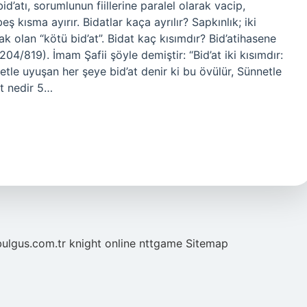
d’atı, sorumlunun fiillerine paralel olarak vacip,
kısma ayırır. Bidatlar kaça ayrılır? Sapkınlık; iki
ak olan “kötü bid’at”. Bidat kaç kısımdır? Bid’atihasene
204/819). İmam Şafii şöyle demiştir: “Bid’at iki kısımdır:
e uyuşan her şeye bid’at denir ki bu övülür, Sünnetle
at nedir 5…
bulgus.com.tr
knight online
nttgame
Sitemap