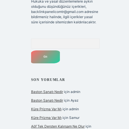
Hukuka ve yasal düzenlemelere aykırı
olduğunu düşündüğünüz içerikleri,
backlinkpanelicomtr@gmail.com
adresine
bildirmeniz halinde, ilgili içerikler yasal
süre içerisinde sitemizden kaldırılacaktır.
Arama
SON YORUMLAR
Baston Sanatı Nedir
için
admin
Baston Sanatı Nedir
için
Ayaz
Küre Prizma Var Mı
için
admin
Küre Prizma Var Mı
için
Samur
Aöf Tek Dersten Kalırsam Ne Olur
için