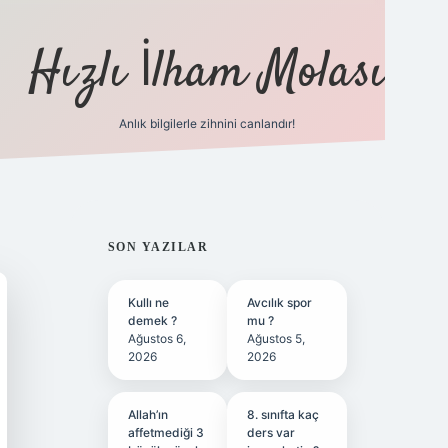
Hızlı İlham Molası
Anlık bilgilerle zihnini canlandır!
ilbet bahis sitesi
SIDEBAR
SON YAZILAR
Kullı ne
Avcılık spor
demek ?
mu ?
Ağustos 6,
Ağustos 5,
2026
2026
Allah’ın
8. sınıfta kaç
affetmediği 3
ders var