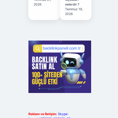
2026
nelerdir ?
Temmuz 19,
2026
Reklam ve İletişim:
Skype: