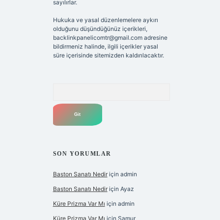
sayılırlar.
Hukuka ve yasal düzenlemelere aykırı
olduğunu düşündüğünüz içerikleri,
backlinkpanelicomtr@gmail.com
adresine
bildirmeniz halinde, ilgili içerikler yasal
süre içerisinde sitemizden kaldırılacaktır.
Arama
SON YORUMLAR
Baston Sanatı Nedir
için
admin
Baston Sanatı Nedir
için
Ayaz
Küre Prizma Var Mı
için
admin
Küre Prizma Var Mı
için
Samur