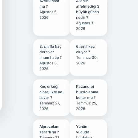
Avcılık spor
Allah’ın
mu ?
affetmediği 3
Ağustos 5,
büyük günah
2026
nedir ?
Ağustos 3,
2026
8. sınıfta kaç
6. sınıf kaç
ders var
oluyor ?
imam hatip ?
Temmuz 30,
Ağustos 3,
2026
2026
Koç erkeği
Kazandibi
cinsellikte ne
buzdolabına
sever ?
konur mu ?
Temmuz 27,
Temmuz 25,
2026
2026
Alprazolam
Yünün
zararlı mı ?
vücuda
Temmuz 21,
faydaları