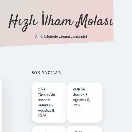
Hızlı İlham Molası
Anlık bilgilerle zihnini canlandır!
ilbet bahis sitesi
SIDEBAR
SON YAZILAR
Civa
Kullı ne
Türkiye’de
demek ?
nerede
Ağustos 6,
bulunur ?
2026
Ağustos 6,
2026