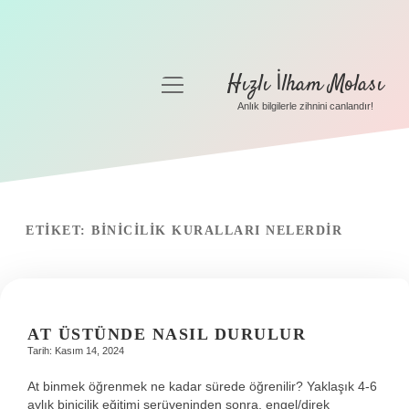
Hızlı İlham Molası
menüyü
aç
Anlık bilgilerle zihnini canlandır!
Anasayfa
Gizlilik Politikası
Yasal Uyarı
ETIKET:
BINICILIK KURALLARI NELERDIR
Hakkımızda
AT ÜSTÜNDE NASIL DURULUR
Tarih: Kasım 14, 2024
At binmek öğrenmek ne kadar sürede öğrenilir? Yaklaşık 4-6
aylık binicilik eğitimi serüveninden sonra, engel/direk