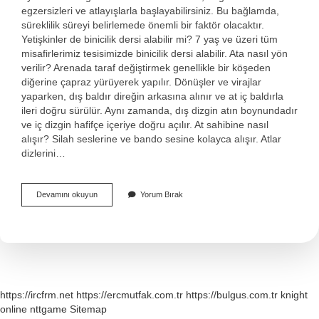
egzersizleri ve atlayışlarla başlayabilirsiniz. Bu bağlamda,
süreklilik süreyi belirlemede önemli bir faktör olacaktır.
Yetişkinler de binicilik dersi alabilir mi? 7 yaş ve üzeri tüm
misafirlerimiz tesisimizde binicilik dersi alabilir. Ata nasıl yön
verilir? Arenada taraf değiştirmek genellikle bir köşeden
diğerine çapraz yürüyerek yapılır. Dönüşler ve virajlar
yaparken, dış baldır direğin arkasına alınır ve at iç baldırla
ileri doğru sürülür. Aynı zamanda, dış dizgin atın boynundadır
ve iç dizgin hafifçe içeriye doğru açılır. At sahibine nasıl
alışır? Silah seslerine ve bando sesine kolayca alışır. Atlar
dizlerini…
At
Devamını okuyun
Yorum Bırak
Üstünde
Nasıl
Durulur
https://ircfrm.net
https://ercmutfak.com.tr
https://bulgus.com.tr
knight
online
nttgame
Sitemap