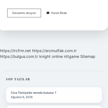
Biyokütle
Devamını okuyun
Yorum Bırak
Miktarı
Ne
Demek
https://ircfrm.net
https://ercmutfak.com.tr
https://bulgus.com.tr
knight online
nttgame
Sitemap
SIDEBAR
SON YAZILAR
Civa Türkiye’de nerede bulunur ?
Ağustos 6, 2026