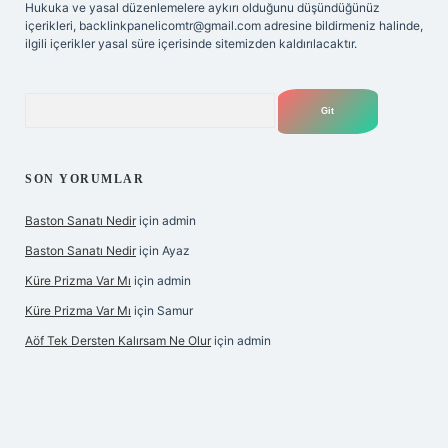
Hukuka ve yasal düzenlemelere aykırı olduğunu düşündüğünüz
içerikleri,
backlinkpanelicomtr@gmail.com
adresine bildirmeniz halinde,
ilgili içerikler yasal süre içerisinde sitemizden kaldırılacaktır.
Arama
SON YORUMLAR
Baston Sanatı Nedir
için
admin
Baston Sanatı Nedir
için
Ayaz
Küre Prizma Var Mı
için
admin
Küre Prizma Var Mı
için
Samur
Aöf Tek Dersten Kalırsam Ne Olur
için
admin