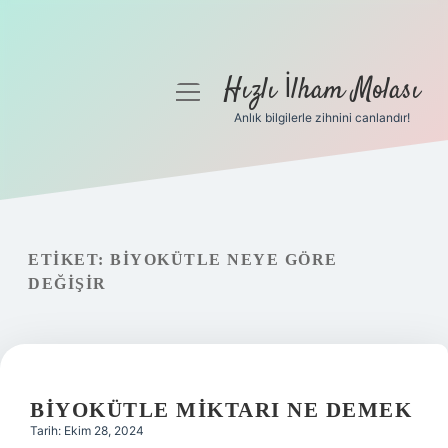
Hızlı İlham Molası
menüyü
aç
Anlık bilgilerle zihnini canlandır!
Anasayfa
Gizlilik Politikası
Yasal Uyarı
ETIKET:
BIYOKÜTLE NEYE GÖRE
DEĞIŞIR
Hakkımızda
BIYOKÜTLE MIKTARI NE DEMEK
Tarih: Ekim 28, 2024