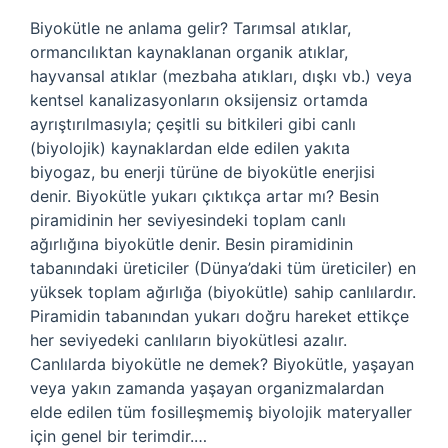
Biyokütle ne anlama gelir? Tarımsal atıklar,
ormancılıktan kaynaklanan organik atıklar,
hayvansal atıklar (mezbaha atıkları, dışkı vb.) veya
kentsel kanalizasyonların oksijensiz ortamda
ayrıştırılmasıyla; çeşitli su bitkileri gibi canlı
(biyolojik) kaynaklardan elde edilen yakıta
biyogaz, bu enerji türüne de biyokütle enerjisi
denir. Biyokütle yukarı çıktıkça artar mı? Besin
piramidinin her seviyesindeki toplam canlı
ağırlığına biyokütle denir. Besin piramidinin
tabanındaki üreticiler (Dünya’daki tüm üreticiler) en
yüksek toplam ağırlığa (biyokütle) sahip canlılardır.
Piramidin tabanından yukarı doğru hareket ettikçe
her seviyedeki canlıların biyokütlesi azalır.
Canlılarda biyokütle ne demek? Biyokütle, yaşayan
veya yakın zamanda yaşayan organizmalardan
elde edilen tüm fosilleşmemiş biyolojik materyaller
için genel bir terimdir.…