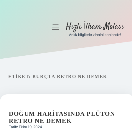
Hızlı İlham Molası
menüyü
aç
Anlık bilgilerle zihnini canlandır!
Anasayfa
Gizlilik Politikası
Yasal Uyarı
ETIKET:
BURÇTA RETRO NE DEMEK
Hakkımızda
DOĞUM HARITASINDA PLÜTON
RETRO NE DEMEK
Tarih: Ekim 19, 2024