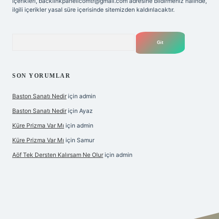
içerikleri,
backlinkpanelicomtr@gmail.com
adresine bildirmeniz halinde,
ilgili içerikler yasal süre içerisinde sitemizden kaldırılacaktır.
Arama
SON YORUMLAR
Baston Sanatı Nedir
için
admin
Baston Sanatı Nedir
için
Ayaz
Küre Prizma Var Mı
için
admin
Küre Prizma Var Mı
için
Samur
Aöf Tek Dersten Kalırsam Ne Olur
için
admin
s sitesi