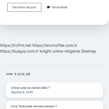
Doğum
Devamını okuyun
Yorum Bırak
Haritasında
Plüton
Retro
Ne
Demek
https://ircfrm.net
https://ercmutfak.com.tr
https://bulgus.com.tr
knight online
nttgame
Sitemap
SIDEBAR
SON YAZILAR
Urban usta ne zaman öldü ?
Ağustos 9, 2026
Civa Türkiye’de nerede bulunur ?