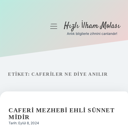
Hızlı İlham Molası
menüyü
aç
Anlık bilgilerle zihnini canlandır!
Anasayfa
Gizlilik Politikası
Yasal Uyarı
ETIKET:
CAFERILER NE DIYE ANILIR
Hakkımızda
CAFERI MEZHEBI EHLI SÜNNET
MIDIR
Tarih: Eylül 8, 2024