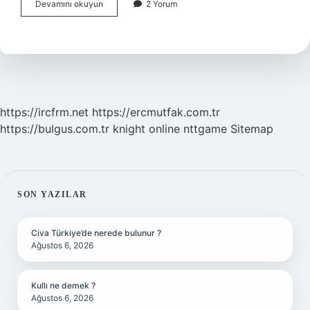
Caferi
Devamını okuyun
2 Yorum
Mezhebi
Ehli
Sünnet
Midir
https://ircfrm.net
https://ercmutfak.com.tr
https://bulgus.com.tr
knight online
nttgame
Sitemap
SIDEBAR
SON YAZILAR
Civa Türkiye’de nerede bulunur ?
Ağustos 6, 2026
Kullı ne demek ?
Ağustos 6, 2026