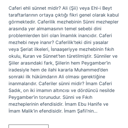
Caferi ehli sünnet midir? Ali (Şii) veya Ehl-i Beyt
taraftarlarının ortaya çıktığı fikri genel olarak kabul
görmektedir. Caferilik mezhebinin Sünni mezhepler
arasında yer almamasının temel sebebi dini
problemlerden biri olan İmamlık inancıdır. Caferi
mezhebi neye inanır? Caferilik’teki dini yasalar
veya Şeriat ilkeleri, İsnaaşeriyye mezhebinin fıkıh
okulu, Kuran ve Sünnet’ten türetilmiştir. Sünniler ve
Şiiler arasındaki fark, Şiilerin hem Peygamber’in
iradesiyle hem de ilahi kararla Muhammed’den
sonraki ilk hükümdarın Ali olması gerektiğine
inanmalarıdır. Caferiler sünni midir? İmam Caferi
Sadık, on iki imamın altıncısı ve dördüncü nesilde
Peygamber’in torunudur. Sünni ve Fıkıh
mezheplerinin efendisidir. İmam Ebu Hanife ve
İmam Malik’in efendisidir. İmam Şafii’nin…