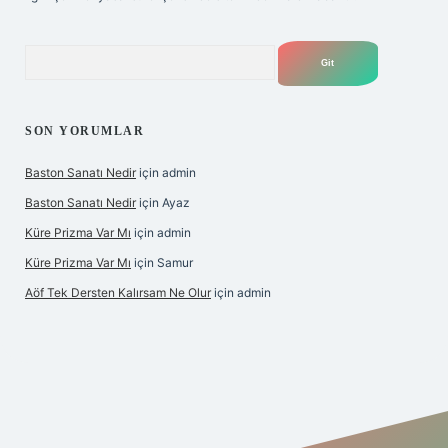
Arama
SON YORUMLAR
Baston Sanatı Nedir
için
admin
Baston Sanatı Nedir
için
Ayaz
Küre Prizma Var Mı
için
admin
Küre Prizma Var Mı
için
Samur
Aöf Tek Dersten Kalırsam Ne Olur
için
admin
is sitesi