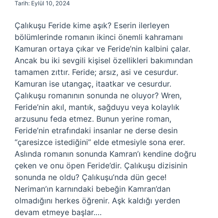
Tarih: Eylül 10, 2024
Çalıkuşu Feride kime aşık? Eserin ilerleyen
bölümlerinde romanın ikinci önemli kahramanı
Kamuran ortaya çıkar ve Feride’nin kalbini çalar.
Ancak bu iki sevgili kişisel özellikleri bakımından
tamamen zıttır. Feride; arsız, asi ve cesurdur.
Kamuran ise utangaç, itaatkar ve cesurdur.
Çalıkuşu romanının sonunda ne oluyor? Wren,
Feride’nin akıl, mantık, sağduyu veya kolaylık
arzusunu feda etmez. Bunun yerine roman,
Feride’nin etrafındaki insanlar ne derse desin
“çaresizce istediğini” elde etmesiyle sona erer.
Aslında romanın sonunda Kamran’ı kendine doğru
çeken ve onu öpen Feride’dir. Çalıkuşu dizisinin
sonunda ne oldu? Çalıkuşu’nda dün gece!
Neriman’ın karnındaki bebeğin Kamran’dan
olmadığını herkes öğrenir. Aşk kaldığı yerden
devam etmeye başlar.…