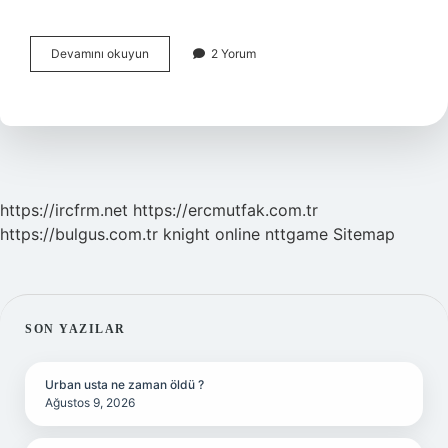
Çalıkuşu
Devamını okuyun
2 Yorum
Kamran
Ferideyi
Aldattı
Mı
https://ircfrm.net
https://ercmutfak.com.tr
https://bulgus.com.tr
knight online
nttgame
Sitemap
SIDEBAR
SON YAZILAR
Urban usta ne zaman öldü ?
Ağustos 9, 2026