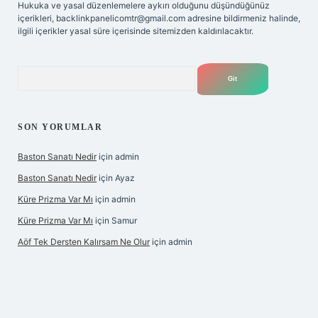
Hukuka ve yasal düzenlemelere aykırı olduğunu düşündüğünüz
içerikleri,
backlinkpanelicomtr@gmail.com
adresine bildirmeniz halinde,
ilgili içerikler yasal süre içerisinde sitemizden kaldırılacaktır.
Arama
SON YORUMLAR
Baston Sanatı Nedir
için
admin
Baston Sanatı Nedir
için
Ayaz
Küre Prizma Var Mı
için
admin
Küre Prizma Var Mı
için
Samur
Aöf Tek Dersten Kalırsam Ne Olur
için
admin