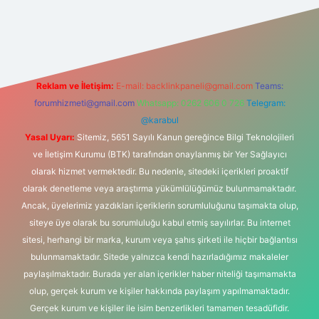
bahis sitesi
Reklam ve İletişim:
E-mail:
backlinkpaneli@gmail.com
Teams:
forumhizmeti@gmail.com
Whatsapp: 0262 606 0 726
Telegram:
@karabul
Yasal Uyarı:
Sitemiz, 5651 Sayılı Kanun gereğince Bilgi Teknolojileri
ve İletişim Kurumu (BTK) tarafından onaylanmış bir Yer Sağlayıcı
olarak hizmet vermektedir. Bu nedenle, sitedeki içerikleri proaktif
olarak denetleme veya araştırma yükümlülüğümüz bulunmamaktadır.
Ancak, üyelerimiz yazdıkları içeriklerin sorumluluğunu taşımakta olup,
siteye üye olarak bu sorumluluğu kabul etmiş sayılırlar. Bu internet
sitesi, herhangi bir marka, kurum veya şahıs şirketi ile hiçbir bağlantısı
bulunmamaktadır. Sitede yalnızca kendi hazırladığımız makaleler
paylaşılmaktadır. Burada yer alan içerikler haber niteliği taşımamakta
olup, gerçek kurum ve kişiler hakkında paylaşım yapılmamaktadır.
Gerçek kurum ve kişiler ile isim benzerlikleri tamamen tesadüfidir.