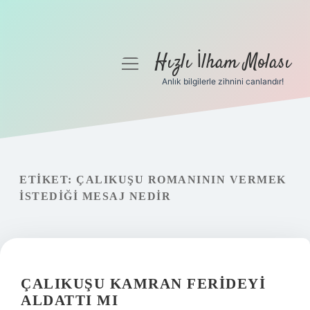
Hızlı İlham Molası
menüyü
aç
Anlık bilgilerle zihnini canlandır!
Anasayfa
Gizlilik Politikası
Yasal Uyarı
ETIKET:
ÇALIKUŞU ROMANININ VERMEK
ISTEDIĞI MESAJ NEDIR
Hakkımızda
ÇALIKUŞU KAMRAN FERIDEYI
ALDATTI MI