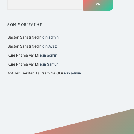
Arama
SON YORUMLAR
Baston Sanatı Nedir
için
admin
Baston Sanatı Nedir
için
Ayaz
Küre Prizma Var Mı
için
admin
Küre Prizma Var Mı
için
Samur
Aöf Tek Dersten Kalırsam Ne Olur
için
admin
s sitesi