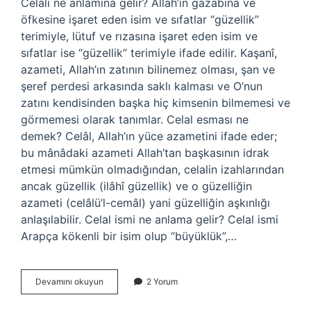
Celali ne anlamına gelir? Allah’ın gazabına ve
öfkesine işaret eden isim ve sıfatlar “güzellik”
terimiyle, lütuf ve rızasına işaret eden isim ve
sıfatlar ise “güzellik” terimiyle ifade edilir. Kaşanî,
azameti, Allah’ın zatının bilinemez olması, şan ve
şeref perdesi arkasında saklı kalması ve O’nun
zatını kendisinden başka hiç kimsenin bilmemesi ve
görmemesi olarak tanımlar. Celal esması ne
demek? Celâl, Allah’ın yüce azametini ifade eder;
bu mânâdaki azameti Allah’tan başkasının idrak
etmesi mümkün olmadığından, celalin izahlarından
ancak güzellik (ilâhî güzellik) ve o güzelliğin
azameti (celâlü’l-cemâl) yani güzelliğin aşkınlığı
anlaşılabilir. Celal ismi ne anlama gelir? Celal ismi
Arapça kökenli bir isim olup “büyüklük”,…
Cemâl
Devamını okuyun
2 Yorum
I
Ne