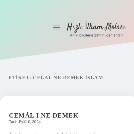
Hızlı İlham Molası
menüyü
aç
Anlık bilgilerle zihnini canlandır!
Anasayfa
Gizlilik Politikası
Yasal Uyarı
ETIKET:
CELAL NE DEMEK ISLAM
Hakkımızda
CEMÂL I NE DEMEK
Tarih: Eylül 9, 2024