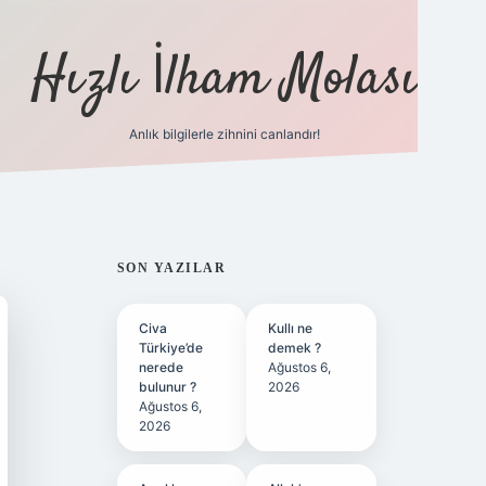
Hızlı İlham Molası
Anlık bilgilerle zihnini canlandır!
ilbet bahis sitesi
SIDEBAR
SON YAZILAR
Civa
Kullı ne
Türkiye’de
demek ?
nerede
Ağustos 6,
bulunur ?
2026
Ağustos 6,
2026