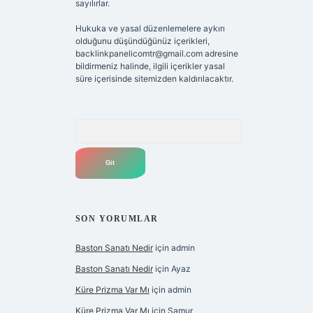
sayılırlar.
Hukuka ve yasal düzenlemelere aykırı
olduğunu düşündüğünüz içerikleri,
backlinkpanelicomtr@gmail.com
adresine
bildirmeniz halinde, ilgili içerikler yasal
süre içerisinde sitemizden kaldırılacaktır.
Arama
SON YORUMLAR
Baston Sanatı Nedir
için
admin
Baston Sanatı Nedir
için
Ayaz
Küre Prizma Var Mı
için
admin
Küre Prizma Var Mı
için
Samur