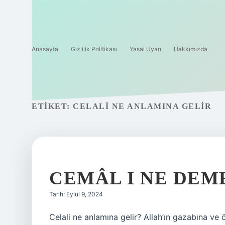
Anasayfa
Gizlilik Politikası
Yasal Uyarı
Hakkımızda
ETIKET:
CELALI NE ANLAMINA GELIR
CEMÂL I NE DEM
Tarih: Eylül 9, 2024
Celali ne anlamına gelir? Allah’ın gazabına ve ö