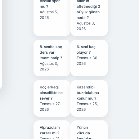
Avcılık spor
Allah’ın
mu ?
affetmediği 3
Ağustos 5,
büyük günah
2026
nedir ?
Ağustos 3,
2026
8. sınıfta kaç
6. sınıf kaç
ders var
oluyor ?
imam hatip ?
Temmuz 30,
Ağustos 3,
2026
2026
Koç erkeği
Kazandibi
cinsellikte ne
buzdolabına
sever ?
konur mu ?
Temmuz 27,
Temmuz 25,
2026
2026
Alprazolam
Yünün
zararlı mı ?
vücuda
Temmuz 21,
faydaları