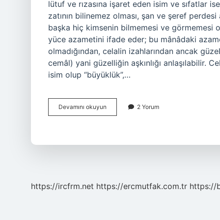
lütuf ve rızasına işaret eden isim ve sıfatlar ise
zatının bilinemez olması, şan ve şeref perdesi
başka hiç kimsenin bilmemesi ve görmemesi ola
yüce azametini ifade eder; bu mânâdaki azame
olmadığından, celalin izahlarından ancak güzelli
cemâl) yani güzelliğin aşkınlığı anlaşılabilir. C
isim olup “büyüklük”,…
Cemâl
Devamını okuyun
2 Yorum
I
Ne
Demek
https://ircfrm.net
https://ercmutfak.com.tr
https://