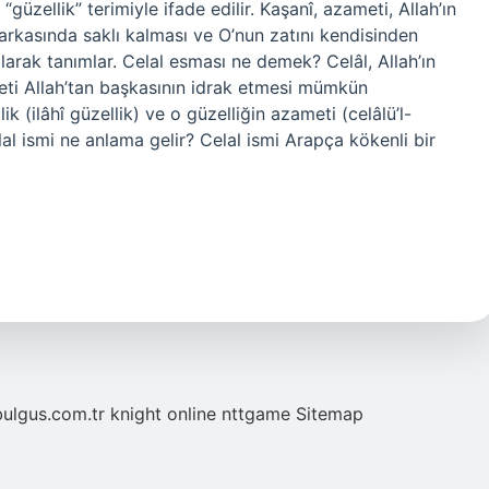
 “güzellik” terimiyle ifade edilir. Kaşanî, azameti, Allah’ın
 arkasında saklı kalması ve O’nun zatını kendisinden
rak tanımlar. Celal esması ne demek? Celâl, Allah’ın
ti Allah’tan başkasının idrak etmesi mümkün
k (ilâhî güzellik) ve o güzelliğin azameti (celâlü’l-
elal ismi ne anlama gelir? Celal ismi Arapça kökenli bir
bulgus.com.tr
knight online
nttgame
Sitemap