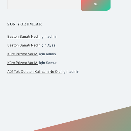
Arama
SON YORUMLAR
Baston Sanatı Nedir
için
admin
Baston Sanatı Nedir
için
Ayaz
Küre Prizma Var Mı
için
admin
Küre Prizma Var Mı
için
Samur
Aöf Tek Dersten Kalırsam Ne Olur
için
admin
is sitesi