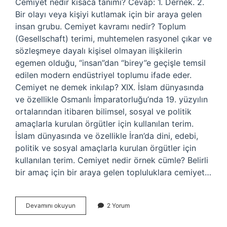
Cemiyet nedir kısaca tanımı? Cevap: 1. Dernek. 2.
Bir olayı veya kişiyi kutlamak için bir araya gelen
insan grubu. Cemiyet kavramı nedir? Toplum
(Gesellschaft) terimi, muhtemelen rasyonel çıkar ve
sözleşmeye dayalı kişisel olmayan ilişkilerin
egemen olduğu, “insan”dan “birey”e geçişle temsil
edilen modern endüstriyel toplumu ifade eder.
Cemiyet ne demek inkılap? XIX. İslam dünyasında
ve özellikle Osmanlı İmparatorluğu’nda 19. yüzyılın
ortalarından itibaren bilimsel, sosyal ve politik
amaçlarla kurulan örgütler için kullanılan terim.
İslam dünyasında ve özellikle İran’da dini, edebi,
politik ve sosyal amaçlarla kurulan örgütler için
kullanılan terim. Cemiyet nedir örnek cümle? Belirli
bir amaç için bir araya gelen topluluklara cemiyet…
Cemiyet
Devamını okuyun
2 Yorum
Ne
Demek