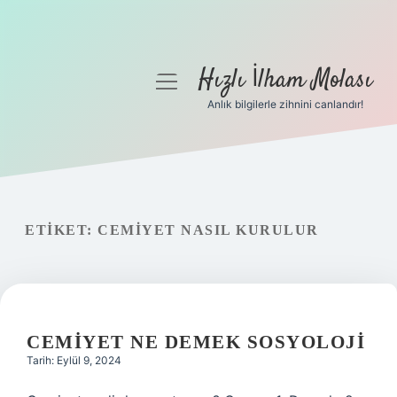
Hızlı İlham Molası
menüyü
aç
Anlık bilgilerle zihnini canlandır!
Anasayfa
Gizlilik Politikası
Yasal Uyarı
ETIKET:
CEMIYET NASIL KURULUR
Hakkımızda
CEMIYET NE DEMEK SOSYOLOJI
Tarih: Eylül 9, 2024