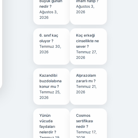
büyük günah
imam hatip ?
nedir ?
Ağustos 3,
Ağustos 3,
2026
2026
6. sınıf kaç
Koç erkeği
oluyor ?
cinsellikte ne
Temmuz 30,
sever ?
2026
Temmuz 27,
2026
Kazandibi
Alprazolam
buzdolabına
zararlı mı ?
konur mu ?
Temmuz 21,
Temmuz 25,
2026
2026
Yünün
Cosmos
vücuda
sertifikası
faydaları
nedir ?
nelerdir ?
Temmuz 17,
Temmuz 19,
2026