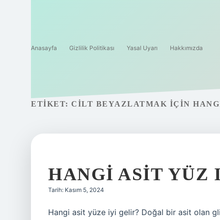
Anasayfa
Gizlilik Politikası
Yasal Uyarı
Hakkımızda
ETIKET:
CILT BEYAZLATMAK IÇIN HANGI
HANGI ASIT YÜZ I
Tarih: Kasım 5, 2024
Hangi asit yüze iyi gelir? Doğal bir asit olan g