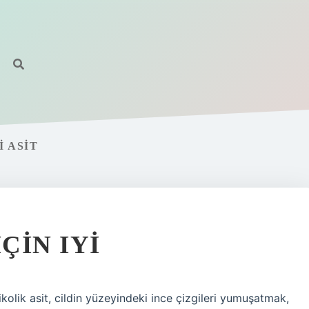
 ASIT
ÇIN IYI
likolik asit, cildin yüzeyindeki ince çizgileri yumuşatmak,