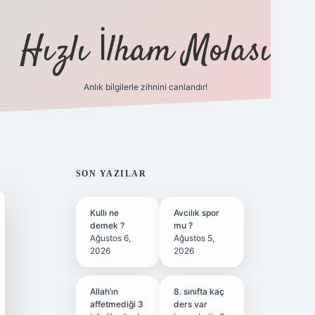
Hızlı İlham Molası
Anlık bilgilerle zihnini canlandır!
ilbet bahis sites
SIDEBAR
SON YAZILAR
Kullı ne
Avcılık spor
demek ?
mu ?
Ağustos 6,
Ağustos 5,
2026
2026
Allah’ın
8. sınıfta kaç
affetmediği 3
ders var