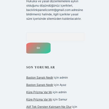
Hukuka ve yasal düzenlemelere aykırı
olduğunu düşündüğünüz içerikleri,
backlinkpanelicomtr@gmail.com
adresine
bildirmeniz halinde, ilgili içerikler yasal
süre içerisinde sitemizden kaldırılacaktır.
Arama
SON YORUMLAR
Baston Sanatı Nedir
için
admin
Baston Sanatı Nedir
için
Ayaz
Küre Prizma Var Mı
için
admin
Küre Prizma Var Mı
için
Samur
Aöf Tek Dersten Kalırsam Ne Olur
için