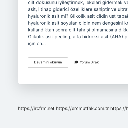
cilt dokusunu iyileştirmek, lekeleri gidermek ve 
asit, iltihap giderici özelliklere sahiptir ve ult
hyaluronik asit mi? Glikolik asit cildin üst tab
hyaluronik asit soyulan cildin nem dengesini ko
kullandıktan sonra cilt tahrişi olmamasına dikkat 
Glikolik asit peeling, alfa hidroksi asit (AHA) p
için en…
Hangi
Devamını okuyun
Yorum Bırak
Asit
Yüz
Için
Iyi
https://ircfrm.net
https://ercmutfak.com.tr
https://