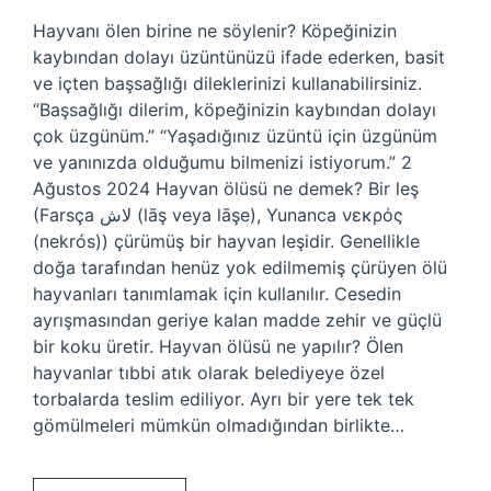
Hayvanı ölen birine ne söylenir? Köpeğinizin
kaybından dolayı üzüntünüzü ifade ederken, basit
ve içten başsağlığı dileklerinizi kullanabilirsiniz.
“Başsağlığı dilerim, köpeğinizin kaybından dolayı
çok üzgünüm.” “Yaşadığınız üzüntü için üzgünüm
ve yanınızda olduğumu bilmenizi istiyorum.” 2
Ağustos 2024 Hayvan ölüsü ne demek? Bir leş
(Farsça لاش (lāş veya lāşe), Yunanca νεκρός
(nekrós)) çürümüş bir hayvan leşidir. Genellikle
doğa tarafından henüz yok edilmemiş çürüyen ölü
hayvanları tanımlamak için kullanılır. Cesedin
ayrışmasından geriye kalan madde zehir ve güçlü
bir koku üretir. Hayvan ölüsü ne yapılır? Ölen
hayvanlar tıbbi atık olarak belediyeye özel
torbalarda teslim ediliyor. Ayrı bir yere tek tek
gömülmeleri mümkün olmadığından birlikte…