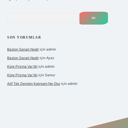
Arama
SON YORUMLAR
Baston Sanatı Nedir
için
admin
Baston Sanatı Nedir
için
Ayaz
Küre Prizma Var Mı
için
admin
Küre Prizma Var Mı
için
Samur
Aöf Tek Dersten Kalırsam Ne Olur
için
admin
s sitesi