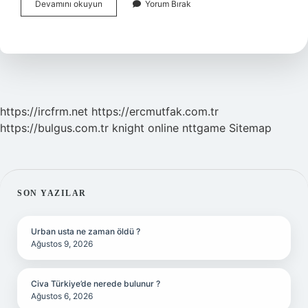
Hayvan
Devamını okuyun
Yorum Bırak
Ölüsüne
Ne
Denir
https://ircfrm.net
https://ercmutfak.com.tr
https://bulgus.com.tr
knight online
nttgame
Sitemap
SIDEBAR
SON YAZILAR
Urban usta ne zaman öldü ?
Ağustos 9, 2026
Civa Türkiye’de nerede bulunur ?
Ağustos 6, 2026