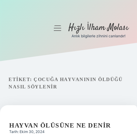
Hızlı İlham Molası
menüyü
aç
Anlık bilgilerle zihnini canlandır!
Anasayfa
Gizlilik Politikası
Yasal Uyarı
ETIKET:
ÇOCUĞA HAYVANININ ÖLDÜĞÜ
NASIL SÖYLENIR
Hakkımızda
HAYVAN ÖLÜSÜNE NE DENIR
Tarih: Ekim 30, 2024