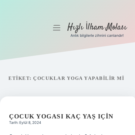
Hızlı İlham Molası
menüyü
aç
Anlık bilgilerle zihnini canlandır!
Anasayfa
Gizlilik Politikası
Yasal Uyarı
ETIKET:
ÇOCUKLAR YOGA YAPABILIR MI
Hakkımızda
ÇOCUK YOGASI KAÇ YAŞ IÇIN
Tarih: Eylül 8, 2024