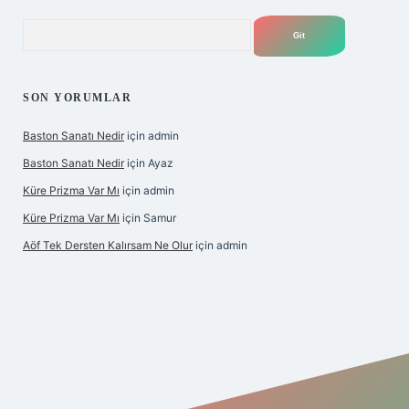
Arama
SON YORUMLAR
Baston Sanatı Nedir
için
admin
Baston Sanatı Nedir
için
Ayaz
Küre Prizma Var Mı
için
admin
Küre Prizma Var Mı
için
Samur
Aöf Tek Dersten Kalırsam Ne Olur
için
admin
s sitesi