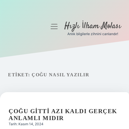
Hızlı İlham Molası
menüyü
aç
Anlık bilgilerle zihnini canlandır!
Anasayfa
Gizlilik Politikası
Yasal Uyarı
ETIKET:
ÇOĞU NASIL YAZILIR
Hakkımızda
ÇOĞU GITTI AZI KALDI GERÇEK
ANLAMLI MIDIR
Tarih: Kasım 14, 2024