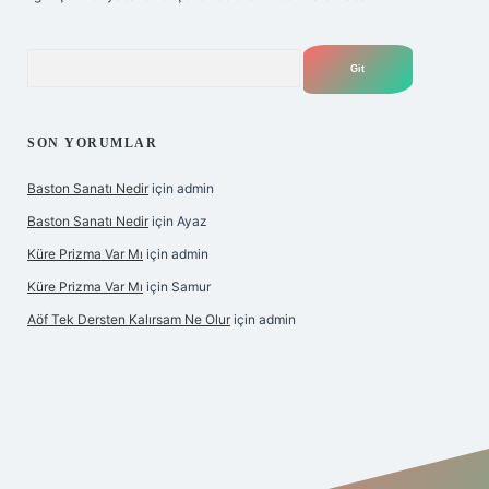
Arama
SON YORUMLAR
Baston Sanatı Nedir
için
admin
Baston Sanatı Nedir
için
Ayaz
Küre Prizma Var Mı
için
admin
Küre Prizma Var Mı
için
Samur
Aöf Tek Dersten Kalırsam Ne Olur
için
admin
s sitesi