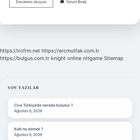
Çoğu
Devamını okuyun
Yorum Bırak
Gitti
Azı
Kaldı
Gerçek
Anlamlı
Mıdır
https://ircfrm.net
https://ercmutfak.com.tr
https://bulgus.com.tr
knight online
nttgame
Sitemap
SIDEBAR
SON YAZILAR
Civa Türkiye’de nerede bulunur ?
Ağustos 6, 2026
Kullı ne demek ?
Ağustos 6, 2026