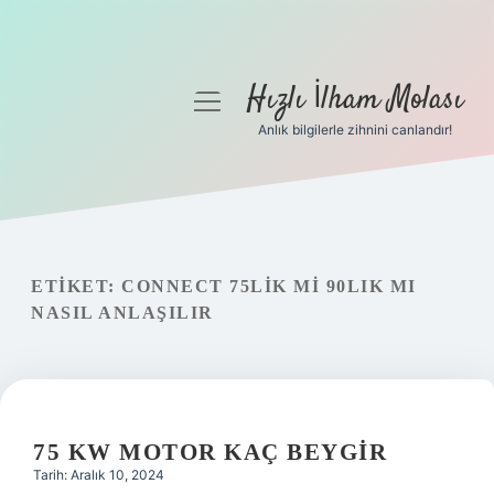
Hızlı İlham Molası
menüyü
aç
Anlık bilgilerle zihnini canlandır!
Anasayfa
Gizlilik Politikası
Yasal Uyarı
ETIKET:
CONNECT 75LIK MI 90LIK MI
NASIL ANLAŞILIR
Hakkımızda
75 KW MOTOR KAÇ BEYGIR
Tarih: Aralık 10, 2024