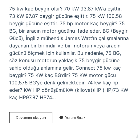
75 kw kaç beygir olur? 70 kW 93.87 kW’a eşittir.
73 kW 97.87 beygir gücüne eşittir. 75 kW 100.58
beygir gücüne eşittir. 75 hp motor kaç beygir? 75
BG, bir aracın motor gücünü ifade eder. BG (Beygir
Gücü), İngiliz mühendis James Watt’ın çalışmalarına
dayanan bir birimdir ve bir motorun veya aracın
gücünü ölçmek için kullanılır. Bu nedenle, 75 BG,
söz konusu motorun yaklaşık 75 beygir gücüne
sahip olduğu anlamına gelir. Connect 75 kw kaç
beygir? 75 KW kaç BG’dir? 75 KW motor gücü
100,575 BG’ye denk gelmektedir. 74 kw kaç hp
eder? KW-HP dönüşümüKW (kilovat)HP (HP)73 KW
kaç HP97.87 HP74…
75
Devamını okuyun
Yorum Bırak
Kw
Motor
Kaç