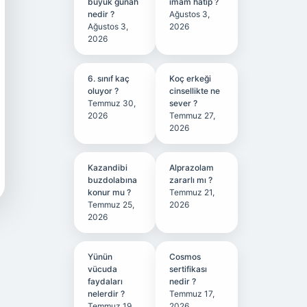
büyük günah
imam hatip ?
nedir ?
Ağustos 3,
Ağustos 3,
2026
2026
6. sınıf kaç
Koç erkeği
oluyor ?
cinsellikte ne
Temmuz 30,
sever ?
2026
Temmuz 27,
2026
Kazandibi
Alprazolam
buzdolabına
zararlı mı ?
konur mu ?
Temmuz 21,
Temmuz 25,
2026
2026
Yünün
Cosmos
vücuda
sertifikası
faydaları
nedir ?
nelerdir ?
Temmuz 17,
Temmuz 19,
2026