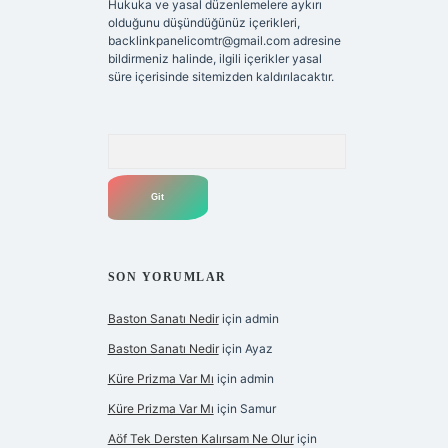
Hukuka ve yasal düzenlemelere aykırı
olduğunu düşündüğünüz içerikleri,
backlinkpanelicomtr@gmail.com
adresine
bildirmeniz halinde, ilgili içerikler yasal
süre içerisinde sitemizden kaldırılacaktır.
Arama
SON YORUMLAR
Baston Sanatı Nedir
için
admin
Baston Sanatı Nedir
için
Ayaz
Küre Prizma Var Mı
için
admin
Küre Prizma Var Mı
için
Samur
Aöf Tek Dersten Kalırsam Ne Olur
için