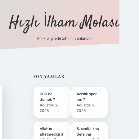
Hızlı İlham Molası
Anlık bilgilerle zihnini canlandır!
ilbet bahis sitesi
SIDEBAR
SON YAZILAR
Kullı ne
Avcılık spor
demek ?
mu ?
Ağustos 6,
Ağustos 5,
2026
2026
Allah’ın
8. sınıfta kaç
affetmediği 3
ders var