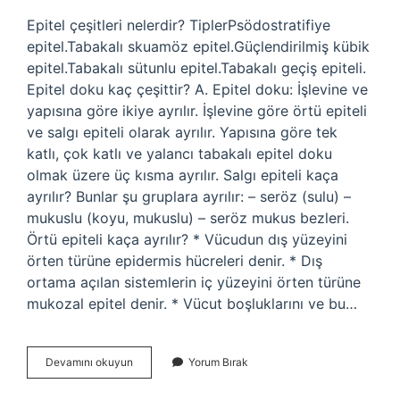
Epitel çeşitleri nelerdir? TiplerPsödostratifiye
epitel.Tabakalı skuamöz epitel.Güçlendirilmiş kübik
epitel.Tabakalı sütunlu epitel.Tabakalı geçiş epiteli.
Epitel doku kaç çeşittir? A. Epitel doku: İşlevine ve
yapısına göre ikiye ayrılır. İşlevine göre örtü epiteli
ve salgı epiteli olarak ayrılır. Yapısına göre tek
katlı, çok katlı ve yalancı tabakalı epitel doku
olmak üzere üç kısma ayrılır. Salgı epiteli kaça
ayrılır? Bunlar şu gruplara ayrılır: – seröz (sulu) –
mukuslu (koyu, mukuslu) – seröz mukus bezleri.
Örtü epiteli kaça ayrılır? * Vücudun dış yüzeyini
örten türüne epidermis hücreleri denir. * Dış
ortama açılan sistemlerin iç yüzeyini örten türüne
mukozal epitel denir. * Vücut boşluklarını ve bu…
Epitel
Devamını okuyun
Yorum Bırak
Türleri
Nelerdir