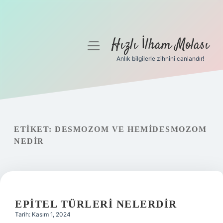
Hızlı İlham Molası
menüyü
aç
Anlık bilgilerle zihnini canlandır!
Anasayfa
Gizlilik Politikası
Yasal Uyarı
ETIKET:
DESMOZOM VE HEMIDESMOZOM
NEDIR
Hakkımızda
EPITEL TÜRLERI NELERDIR
Tarih: Kasım 1, 2024