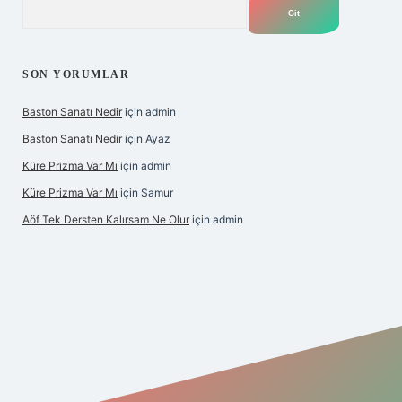
Arama
SON YORUMLAR
Baston Sanatı Nedir
için
admin
Baston Sanatı Nedir
için
Ayaz
Küre Prizma Var Mı
için
admin
Küre Prizma Var Mı
için
Samur
Aöf Tek Dersten Kalırsam Ne Olur
için
admin
is sitesi