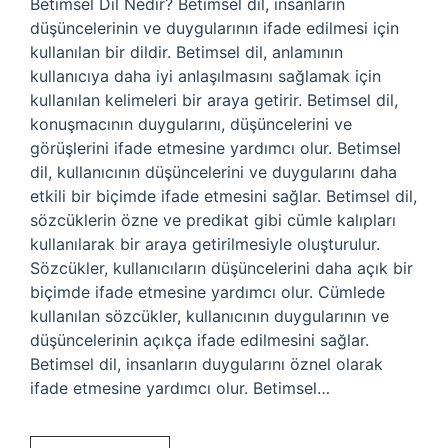
Betimsel Dil Nedir? Betimsel dil, insanların
düşüncelerinin ve duygularının ifade edilmesi için
kullanılan bir dildir. Betimsel dil, anlamının
kullanıcıya daha iyi anlaşılmasını sağlamak için
kullanılan kelimeleri bir araya getirir. Betimsel dil,
konuşmacının duygularını, düşüncelerini ve
görüşlerini ifade etmesine yardımcı olur. Betimsel
dil, kullanıcının düşüncelerini ve duygularını daha
etkili bir biçimde ifade etmesini sağlar. Betimsel dil,
sözcüklerin özne ve predikat gibi cümle kalıpları
kullanılarak bir araya getirilmesiyle oluşturulur.
Sözcükler, kullanıcıların düşüncelerini daha açık bir
biçimde ifade etmesine yardımcı olur. Cümlede
kullanılan sözcükler, kullanıcının duygularının ve
düşüncelerinin açıkça ifade edilmesini sağlar.
Betimsel dil, insanların duygularını öznel olarak
ifade etmesine yardımcı olur. Betimsel…