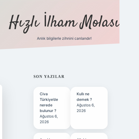
Hızlı İlham Molası
Anlık bilgilerle zihnini canlandır!
ilbet bahis sitesi
SIDEBAR
SON YAZILAR
Civa
Kullı ne
Türkiye’de
demek ?
nerede
Ağustos 6,
bulunur ?
2026
Ağustos 6,
2026