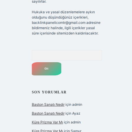
sayılırlar.
Hukuka ve yasal düzenlemelere aykırı
olduğunu düşündüğünüz içerikleri,
backlinkpanelicomtr@gmail.com
adresine
bildirmeniz halinde, ilgili içerikler yasal
süre içerisinde sitemizden kaldırılacaktır.
Arama
SON YORUMLAR
Baston Sanatı Nedir
için
admin
Baston Sanatı Nedir
için
Ayaz
Küre Prizma Var Mı
için
admin
Küre Prizma Var Mı
için
Samur