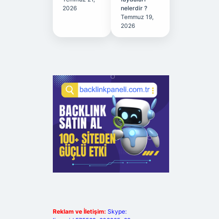
2026
nelerdir ?
Temmuz 19,
2026
Reklam ve İletişim:
Skype: