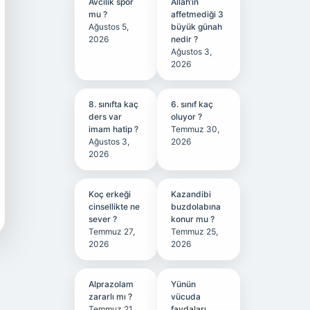
Avcılık spor
Allah’ın
mu ?
affetmediği 3
Ağustos 5,
büyük günah
2026
nedir ?
Ağustos 3,
2026
8. sınıfta kaç
6. sınıf kaç
ders var
oluyor ?
imam hatip ?
Temmuz 30,
Ağustos 3,
2026
2026
Koç erkeği
Kazandibi
cinsellikte ne
buzdolabına
sever ?
konur mu ?
Temmuz 27,
Temmuz 25,
2026
2026
Alprazolam
Yünün
zararlı mı ?
vücuda
Temmuz 21,
faydaları