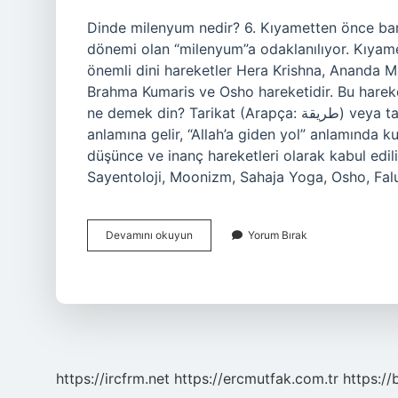
Dinde milenyum nedir? 6. Kıyametten önce barı
dönemi olan “milenyum”a odaklanılıyor. Kıyame
önemli dini hareketler Hera Krishna, Ananda M
Brahma Kumaris ve Osho hareketidir. Bu hareke
ne demek din? Tarikat (Arapça: طريقة) veya tarik kelimesi “yol” anlamına gelir, tarikat “yollar”
anlamına gelir, “Allah’a giden yol” anlamında kul
düşünce ve inanç hareketleri olarak kabul edilir.
Sayentoloji, Moonizm, Sahaja Yoga, Osho, Fa
Milenyum
Devamını okuyun
Yorum Bırak
Tarikatları
Ne
Demek
Din
Kültürü
https://ircfrm.net
https://ercmutfak.com.tr
https://