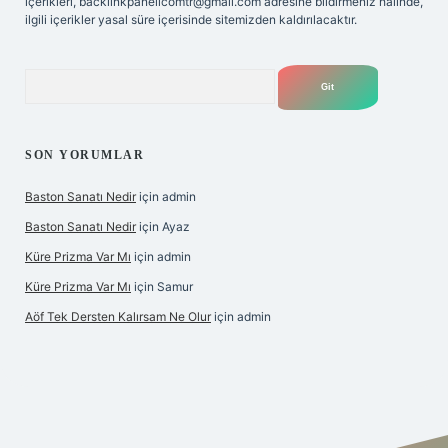
içerikleri,
backlinkpanelicomtr@gmail.com
adresine bildirmeniz halinde,
ilgili içerikler yasal süre içerisinde sitemizden kaldırılacaktır.
Arama
SON YORUMLAR
Baston Sanatı Nedir
için
admin
Baston Sanatı Nedir
için
Ayaz
Küre Prizma Var Mı
için
admin
Küre Prizma Var Mı
için
Samur
Aöf Tek Dersten Kalırsam Ne Olur
için
admin
is sitesi