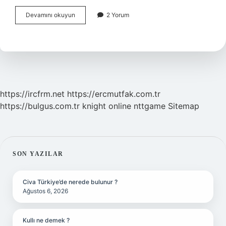
1
Devamını okuyun
2 Yorum
Aylık
Bebek
Dışarı
Çıkabilir
Mi
https://ircfrm.net
https://ercmutfak.com.tr
https://bulgus.com.tr
knight online
nttgame
Sitemap
SIDEBAR
SON YAZILAR
Civa Türkiye’de nerede bulunur ?
Ağustos 6, 2026
Kullı ne demek ?