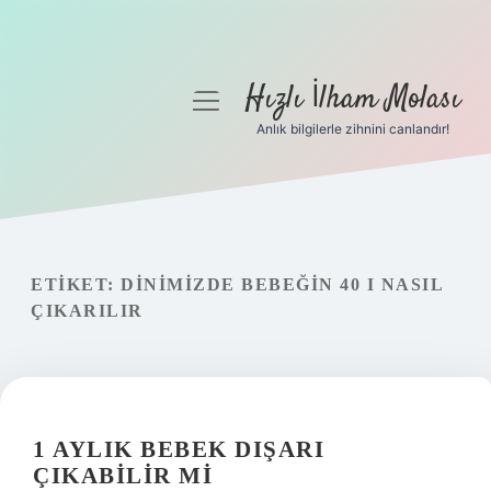
Hızlı İlham Molası
menüyü
aç
Anlık bilgilerle zihnini canlandır!
Anasayfa
Gizlilik Politikası
Yasal Uyarı
ETIKET:
DINIMIZDE BEBEĞIN 40 I NASIL
ÇIKARILIR
Hakkımızda
1 AYLIK BEBEK DIŞARI
ÇIKABILIR MI