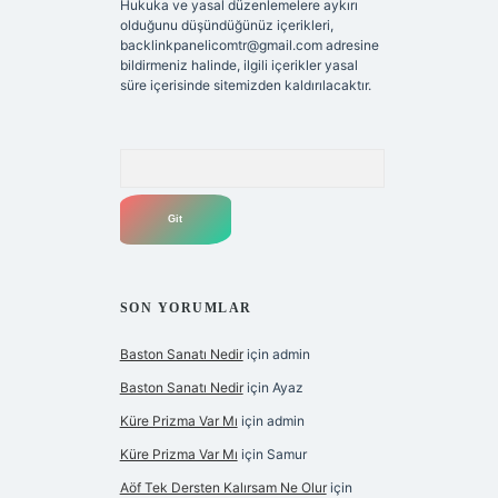
Hukuka ve yasal düzenlemelere aykırı
olduğunu düşündüğünüz içerikleri,
backlinkpanelicomtr@gmail.com
adresine
bildirmeniz halinde, ilgili içerikler yasal
süre içerisinde sitemizden kaldırılacaktır.
Arama
SON YORUMLAR
Baston Sanatı Nedir
için
admin
Baston Sanatı Nedir
için
Ayaz
Küre Prizma Var Mı
için
admin
Küre Prizma Var Mı
için
Samur
Aöf Tek Dersten Kalırsam Ne Olur
için