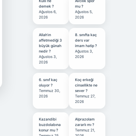
Kullı ne
Avcılık spor
demek ?
mu ?
Ağustos 6,
Ağustos 5,
2026
2026
Allah’ın
8. sınıfta kaç
affetmediği 3
ders var
büyük günah
imam hatip ?
nedir ?
Ağustos 3,
Ağustos 3,
2026
2026
6. sınıf kaç
Koç erkeği
oluyor ?
cinsellikte ne
Temmuz 30,
sever ?
2026
Temmuz 27,
2026
Kazandibi
Alprazolam
buzdolabına
zararlı mı ?
konur mu ?
Temmuz 21,
Temmuz 25,
2026