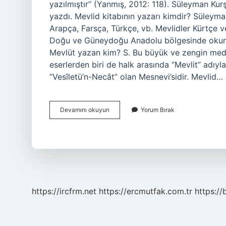
yazılmıştır” (Yanmış, 2012: 118). Süleyman Ku
yazdı. Mevlid kitabının yazarı kimdir? Süleyma
Arapça, Farsça, Türkçe, vb. Mevlidler Kürtçe ve 
Doğu ve Güneydoğu Anadolu bölgesinde okunur 
Mevlüt yazan kim? S. Bu büyük ve zengin meden
eserlerden biri de halk arasında “Mevlit” adıyl
“Vesîletü’n-Necât” olan Mesnevi’sidir. Mevlid…
Kürtçe
Devamını okuyun
Yorum Bırak
Mevlüt
Ün
Yazarı
Kimdir
https://ircfrm.net
https://ercmutfak.com.tr
https://