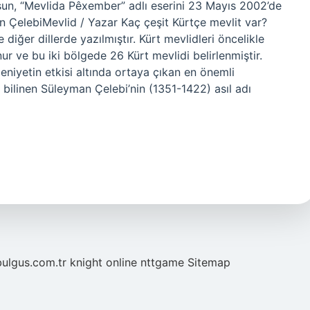
rşun, “Mevlida Pêxember” adlı eserini 23 Mayıs 2002’de
n ÇelebiMevlid / Yazar Kaç çeşit Kürtçe mevlit var?
diğer dillerde yazılmıştır. Kürt mevlidleri öncelikle
ve bu iki bölgede 26 Kürt mevlidi belirlenmiştir.
iyetin etkisi altında ortaya çıkan en önemli
a bilinen Süleyman Çelebi’nin (1351-1422) asıl adı
bulgus.com.tr
knight online
nttgame
Sitemap