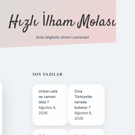
Hızlı İlham Molası
Anlık bilgilerle zihnini canlandır!
ilbet bahis sitesi
SIDEBAR
SON YAZILAR
Urban usta
Civa
ne zaman
Türkiye’de
öldü ?
nerede
Ağustos 9,
bulunur ?
2026
Ağustos 6,
2026