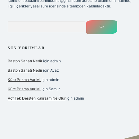
içerikleri,
backlinkpanelicomtr@gmail.com
adresine bildirmeniz halinde,
ilgili içerikler yasal süre içerisinde sitemizden kaldırılacaktır.
Arama
SON YORUMLAR
Baston Sanatı Nedir
için
admin
Baston Sanatı Nedir
için
Ayaz
Küre Prizma Var Mı
için
admin
Küre Prizma Var Mı
için
Samur
Aöf Tek Dersten Kalırsam Ne Olur
için
admin
s sitesi