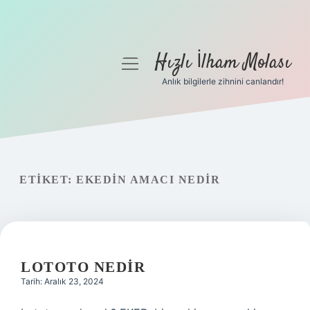
Hızlı İlham Molası
menüyü
aç
Anlık bilgilerle zihnini canlandır!
Anasayfa
Gizlilik Politikası
Yasal Uyarı
ETIKET:
EKEDIN AMACI NEDIR
Hakkımızda
LOTOTO NEDIR
Tarih: Aralık 23, 2024