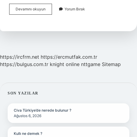
Lototo
Devamını okuyun
Yorum Bırak
Nedir
https://ircfrm.net
https://ercmutfak.com.tr
https://bulgus.com.tr
knight online
nttgame
Sitemap
SIDEBAR
SON YAZILAR
Civa Türkiye’de nerede bulunur ?
Ağustos 6, 2026
Kullı ne demek ?